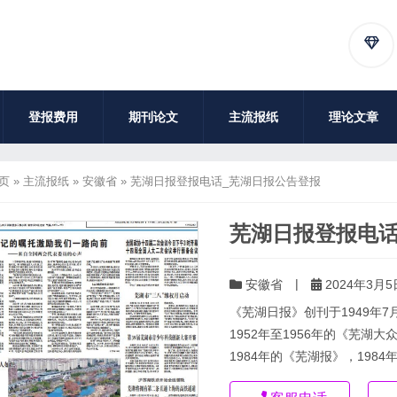
登报费用
期刊论文
主流报纸
理论文章
页
»
主流报纸
»
安徽省
»
芜湖日报登报电话_芜湖日报公告登报
芜湖日报登报电话
|
安徽省
2024年3月5日
《芜湖日报》创刊于1949年
1952年至1956年的《芜湖大
1984年的《芜湖报》，1984