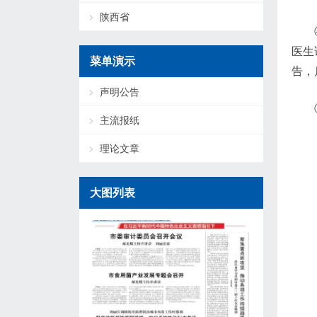
陕西省
医生
菜单演示
告，
声明公告
主流报纸
理论文章
大图列表