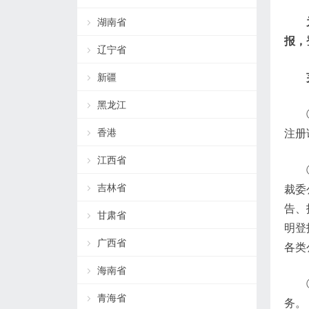
湖南省
报，
辽宁省
新疆
黑龙江
香港
注册
江西省
吉林省
裁委
告、
甘肃省
明登
广西省
各类
海南省
青海省
务。