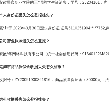
安徽警官职业学院的王*潇的学生证遗失，学号：23204101，
个人身份证丢失怎么登报挂失？
聂*帅于 2023年3月30日遭失身份证,证号5110251994****775
公司营业执照遗失怎么登报？
安徽*华网络科技有限公司（统一社会信用代码：91340122MA
芜湖市商品质保金收据丢失怎么登报？
收据号：ZY20051900361816， 商品质量保证金：30000
房租收据丢失怎么登报挂失？