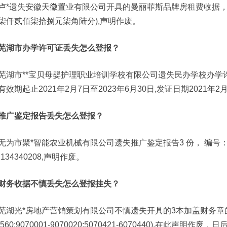
卢*遗失安徽天徽置业有限公司开具的曼丽菲斯品牌房租费收据，收据号:N
柒仟贰佰柒拾捌元柒角陆分),声明作废。
芜湖市办学许可证丢失怎么登报？
芜湖市**宝贝母婴护理职业培训学校有限公司遗失民办学校办学许可证
有效期起止2021年2月7日至2023年6月30日,发证日期2021年2
推广鉴定报告丢失怎么登报？
无为市聚*智能农业机械有限公司遗失推广鉴定报告3 份， 编号：T2021
2134340208,声明作废。
财务收据不慎丢失怎么登报挂失？
芜湖光*房地产营销策划有限公司不慎遗失开具的3本加盖财务章的收据
7560:9070001-9070020;5070421-6070440),在