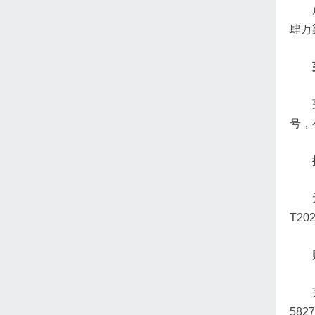
肆万
号，
T20
582