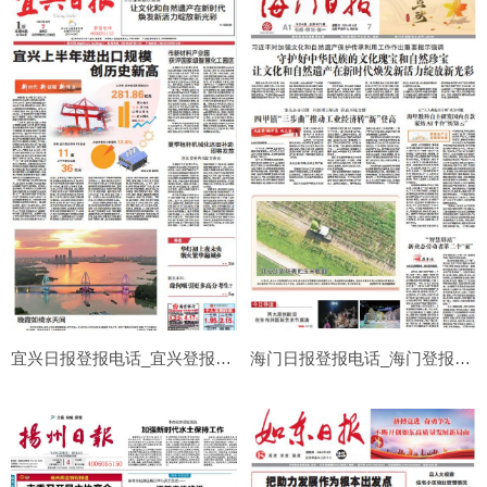
宜兴日报登报电话_宜兴登报联系方式
海门日报登报电话_海门登报联系方式