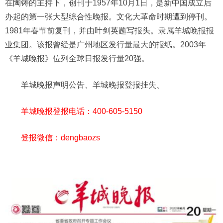
在陶铸的主持下，创刊于1957年10月1日，是新中国成立后
办起的第一张大型综合性晚报。文化大革命时期遭到停刊。
1981年春节前复刊，并由叶剑英题写报头。隶属羊城晚报报
业集团。该报曾经是广州地区发行量最大的报纸。2003年
《羊城晚报》位列全球日报发行量20强。
羊城晚报声明公告、羊城晚报登报挂失、
羊城晚报
登报电话：400-605-5150
登报微信：dengbaozs