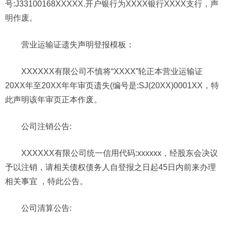
号:J33100168XXXXX.开户银行为XXXX银行XXXX支行，声
明作废。
营业运输证遗失声明登报模板：
XXXXXX有限公司不慎将“XXXX”轮正本营业运输证
20XX年至20XX年年审页遗失(编号是:SJ(20XX)0001XX，特
此声明该年审页正本作废。
公司
注销公告:
XXXXXX有限公司统一信用代码:xxxxxx，经股东会决议
予以注销，请相关债权债务人自登报之日起45日内前来办理
相关事宜 ，特此公告。
公司
清算公告: