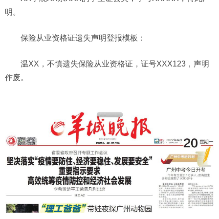
明。
保险从业资格证
遗失声明登报模板：
温XX，不慎遗失保险从业资格证，证号XXX123，声明
作废。