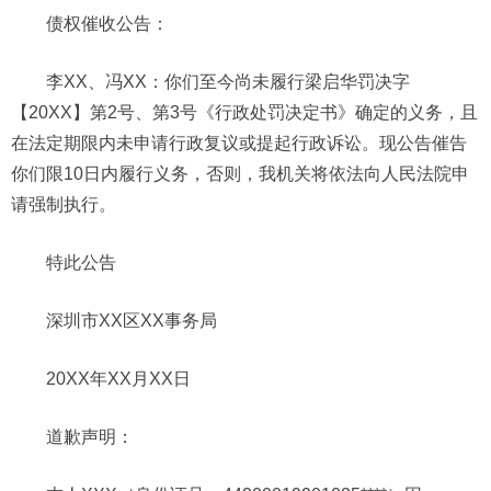
债权催收
公告
：
李XX、冯XX：你们至今尚未履行梁启华罚决字
【20XX】第2号、第3号《行政处罚决定书》确定的义务，且
在法定期限内未申请行政复议或提起行政诉讼。现公告催告
你们限10日内履行义务，否则，我机关将依法向人民法院申
请强制执行。
特此公告
深圳市XX区XX事务局
20XX年XX月XX日
道歉声明：