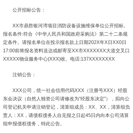
公开招标
公告
：
XX市鼎胜银河湾项目消防设备设施维保单位公开招标。
报名条件:符合《中华人民共和国政府采购法》第二十二条规
定条件。请报名单位在投示报名款上日期202X年X日XX0日
17:00前将报名资料送达或邮寄至XX市XXXXXXX大道交叉口
XXXXX物业服务中心(XXX)收。电话:137XXXXXXXX
注销公告
：
XXX公司，统一社会信用代码XXX（注册号XXX）经股
东会决议（自然人独资公司请修改为“经股东决定”），拟向公
司登记机关申请注销登记，清算组成员：XX、XX，清算组负
责人：XX，请债权债务人自见报之日起45日内向本公司清算
组申报债权债务，特此公告。