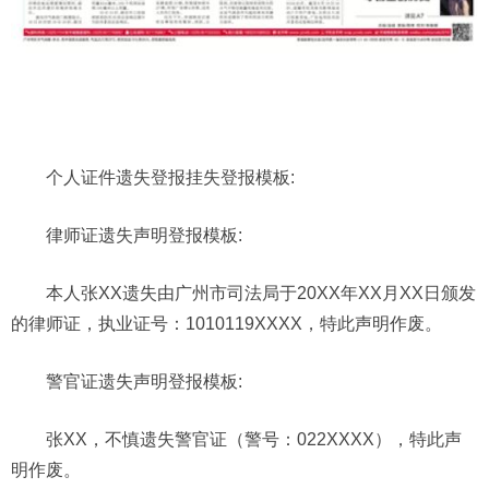
个人证件遗失登报
挂失
登报模板
:
律师证
遗失声明
登报模板
:
本人张XX遗失由广州市司法局于20XX年XX月XX日颁发
的律师证，执业证号：1010119XXXX，特此声明作废。
警官证
遗失声明
登报模板
:
张XX，不慎遗失警官证（警号：022XXXX），特此声
明作废。