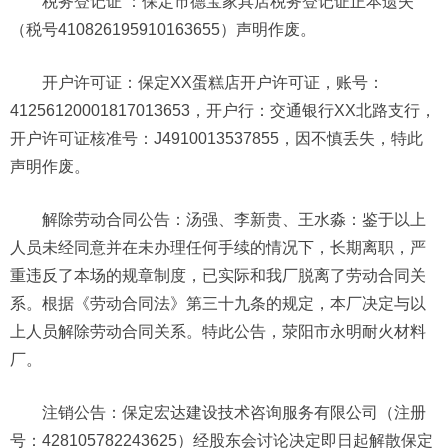
税务登记证 ：保定市德宝家具店税务登记证正本遗失
（税号410826195910163655）声明作废。
开户许可证：保定XX蛋糕店开户许可证，账号：
41256120001817013653，开户行：交通银行XX北路支行，
开户许可证核准号：J4910013537855，因不慎丢失，特此
声明作废。
解除劳动合同公告：汤强、李新贵、王水淼：鉴于以上
人员未经同意并在未办理任何手续的情况下，长期离职，严
重违反了本场的规章制度，已实际和我厂脱离了劳动合同关
系。根据《劳动合同法》第三十九条的规定，本厂决定与以
上人员解除劳动合同关系。特此公告，荥阳市永明耐火材料
厂。
注销公告：保定宏达建设技术咨询服务有限公司（注册
号：428105782243625）经股东会讨论决定即日起解散保定