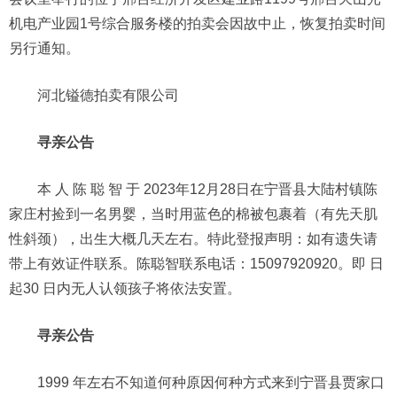
机电产业园1号综合服务楼的拍卖会因故中止，恢复拍卖时间
另行通知。
河北镒德拍卖有限公司
寻亲公告
本 人 陈 聪 智 于 2023年12月28日在宁晋县大陆村镇陈
家庄村捡到一名男婴，当时用蓝色的棉被包裹着（有先天肌
性斜颈），出生大概几天左右。特此登报声明：如有遗失请
带上有效证件联系。陈聪智联系电话：15097920920。即 日
起30 日内无人认领孩子将依法安置。
寻亲公告
1999 年左右不知道何种原因何种方式来到宁晋县贾家口