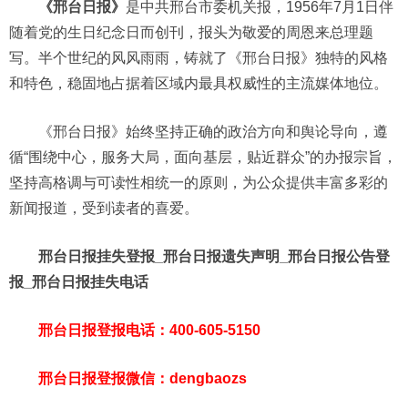
《邢台日报》
是中共邢台市委机关报，1956年7月1日伴
随着党的生日纪念日而创刊，报头为敬爱的周恩来总理题
写。半个世纪的风风雨雨，铸就了《邢台日报》独特的风格
和特色，稳固地占据着区域内最具权威性的主流媒体地位。
《邢台日报》始终坚持正确的政治方向和舆论导向，遵
循“围绕中心，服务大局，面向基层，贴近群众”的办报宗旨，
坚持高格调与可读性相统一的原则，为公众提供丰富多彩的
新闻报道，受到读者的喜爱。
邢台日报挂失登报_邢台日报遗失声明_邢台日报公告登
报_邢台日报挂失电话
邢台日报登报电话：400-605-5150
邢台日报登报微信：dengbaozs