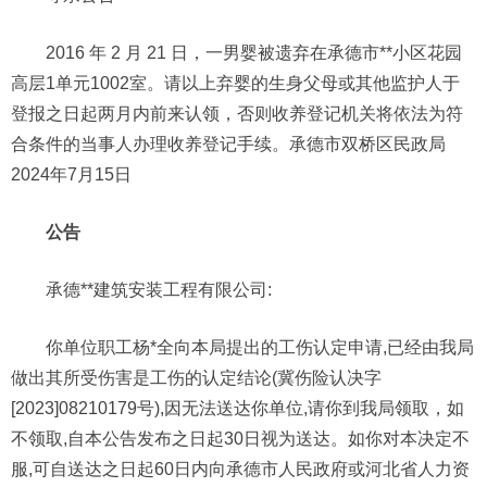
2016 年 2 月 21 日，一男婴被遗弃在承德市**小区花园
高层1单元1002室。请以上弃婴的生身父母或其他监护人于
登报之日起两月内前来认领，否则收养登记机关将依法为符
合条件的当事人办理收养登记手续。承德市双桥区民政局
2024年7月15日
公告
承德**建筑安装工程有限公司:
你单位职工杨*全向本局提出的工伤认定申请,已经由我局
做出其所受伤害是工伤的认定结论(冀伤险认决字
[2023]08210179号),因无法送达你单位,请你到我局领取，如
不领取,自本公告发布之日起30日视为送达。如你对本决定不
服,可自送达之日起60日内向承德市人民政府或河北省人力资