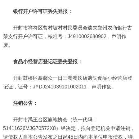
银行开户许可证丢失登报：
开封市祥符区曹村坡村村民委员会遗失郑州农商银行古
荥支行开户许可证，核准号：J4910002680902，声明作
废。
食品小经营店登记证丢失登报：
开封鼓楼区鑫馨众一日三餐餐饮店遗失食品小经营店登
记证，证号：JYDJ241039101002011，声明作废。
注销公告：
开封市禹王台区旗袍协会（统一代码：
51411626MJG70572X8）经决定，拟向登记机关申请注销，
请债权人自本公告发布之日起45日内向本单位申报债权，特