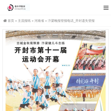
首页
»
主流报纸
»
河南省
»
汴梁晚报登报电话_开封遗失登报