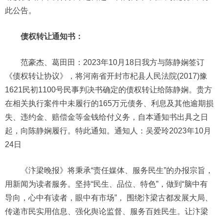
此公告。
债权转让通知书：
范豪杰、葛田田：2023年10月18日我方与陈静娴签订
《债权转让协议》，将河南省开封市杞县人民法院(2017)豫
1621民初1100号民事判决书确定的债权转让给陈静娴。贵方
在相关执行案件中未履行的165万元债务、利息及其他逾期损
失、违约金、赔偿金等金钱给付义务，自本通知书出具之日
起，向陈静娴履行。特此通知。通知人：吴爱玲2023年10月
24日
《汴梁晚报》将秉承“责任媒体、服务民生”的办报宗旨，
用新闻为读者服务。坚持“民生、品位、特色”，做到“脑中有
导向，心中有读者，眼中有市场”， 围绕汴梁古都发展大局、
传递市民实用信息、强化舆论监督、服务百姓民生。让汴梁