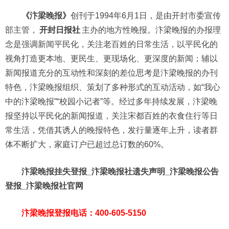
《汴梁晚报》
创刊于1994年6月1日，是由开封市委宣传
部主管，
开封日报社
主办的地方性晚报。汴梁晚报的办报理
念是强调新闻平民化，关注老百姓的日常生活，以平民化的
视角打造更本地、更民生、更现场化、更深度的新闻；辅以
新闻报道充分的互动性和深刻的差位思考是汴梁晚报的办刊
特色，汴梁晚报组织、策划了多种形式的互动活动，如“我心
中的汴梁晚报”“校园小记者”等。经过多年持续发展，汴梁晚
报坚持以平民化的新闻报道，关注宋都百姓的衣食住行等日
常生活，凭借其诱人的晚报特色，发行量逐年上升，读者群
体不断扩大，家庭订户已超过总订数的60%。
汴梁晚报挂失登报_汴梁晚报社遗失声明_汴梁晚报公告
登报_汴梁晚报社官网
汴梁晚报登报电话：400-605-5150