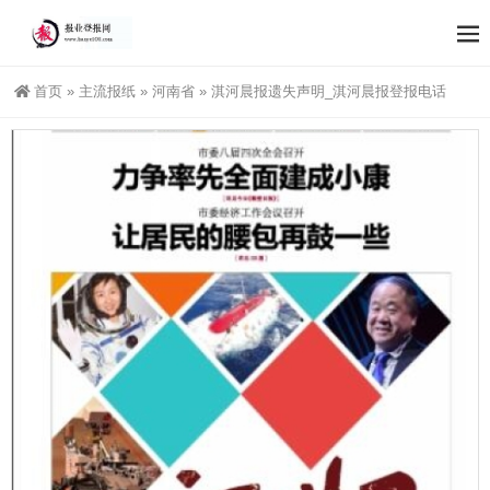
首页
»
主流报纸
»
河南省
»
淇河晨报遗失声明_淇河晨报登报电话