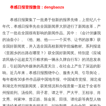
孝感日报登报微信：dengbaozs
孝感日报聚集了一批勇于创新的报界先锋，上世纪八十
年代，孝感日报率先在全国新闻界大胆进行了新闻改革，产
生了一批在全国很有影响的新闻作品。其中：《会计伢嫌我
的油壶小》、《他、她、他——一个买书、让书的故事》获
全国好新闻奖，并入选全国高校新闻学统编教材。系列报道
《贫困乡的出路在哪里？》获全国好新闻奖。特别是《应城
农民杨小运超卖万斤粮求购一辆永久牌自行车》的消息发表
后，引起国内外媒体的高度关注，在社会上产生了深远的影
响。近几年来，孝感日报围绕中心、服务大局、引导舆论，
每年都有30多件作品获中国地市报、中国城市党报、湖北省
和湖北市州报新闻奖，获奖情况和办报质量一直处于全省市
州报前列。汤俭民、田子君、谭之平、严大平、王桂珍、肖
文秀、何家坤、曾正皓、陈金英、田强、谭伦蔚等典型人物
事迹经孝感日报率先报道后，叫响荆楚，走向全国。被称为