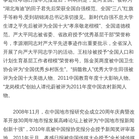
“湖北海迪”的田子君先后荣获全国自强模范、全国“三八”红旗
手等称号,受到胡锦涛总书记亲切接见。新时代自强不息大学
生谭之平先后被评为全国十大“孝亲敬老楷模”、全国道德模
范。严大平同志被省委、省政府授予“优秀基层干部”荣誉称
号，李源潮同志对严大平先进事迹作出重要批示，全省深入
开展了向严大平同志学习的活动。王桂珍被授予“全国人口和
计划生育基层工作者楷模”荣誉称号。陈金英两度被中国卫生
协会评为“全国优秀乡村医生”。“捐髓救人”优秀大学生田强被
评为全国十大美德人物、2011中国教育年度十大影响人物。
“龙岗模式”创始人谭伦蔚被评为2011年度中国农村新闻人
物。
2008年11月，在中国地市报研究会成立20周年庆典暨改
革开放30周年地市报发展高峰论坛上被评为“中国地市报新闻
创新十强”，2010年底被中国报协党报分会授予新闻奖评审基
地。2011年元月，孝感日报被中国传媒大会授予“金长城传媒