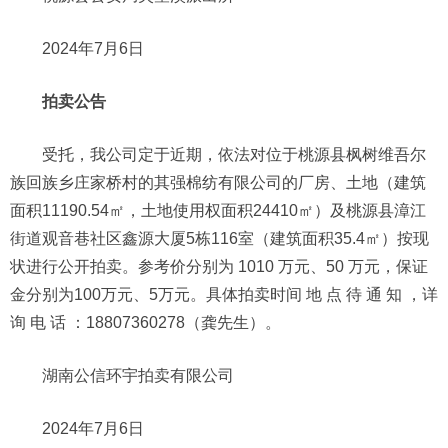
2024年7月6日
拍卖公告
受托，我公司定于近期，依法对位于桃源县枫树维吾尔
族回族乡庄家桥村的其强棉纺有限公司的厂房、土地（建筑
面积11190.54㎡，土地使用权面积24410㎡）及桃源县漳江
街道观音巷社区鑫源大厦5栋116室（建筑面积35.4㎡）按现
状进行公开拍卖。参考价分别为 1010 万元、50 万元，保证
金分别为100万元、5万元。具体拍卖时间 地 点 待 通 知 ，详
询 电 话 ：18807360278（龚先生）。
湖南公信环宇拍卖有限公司
2024年7月6日