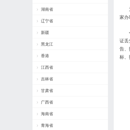
湖南省
家办
辽宁省
新疆
证丢
黑龙江
告、
香港
标、
江西省
吉林省
甘肃省
广西省
海南省
青海省