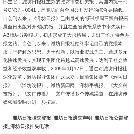
部主管，潍坊日报社主办的潍坊市委机关报，其国内统一刊
号CN37－0041，是潍坊面向全国公开发行的综合类报纸。
自创刊以来，《潍坊日报》已由最初的4开4版周三黑白报拓
展至日出版对开8版彩报，并且在全省党报系统中率先实行
AB版块分割模式，初步形成了大报格局，走出了潍坊特色办
报之路。自创刊以来，潍坊日报社始终牢记自己的党报本
质，坚持解放思想、勇于创新，以报业资源为主、通过多元
化快速发展，实现了集团化跨越式高速发展，达到了社会效
益和经济效益双丰收，2009年4月17日，通过对潍坊日报社
深化改革，潍坊报业集团正式成立，目前集团拥有《潍坊日
报》、《潍坊晚报》、潍坊新闻网、潍坊手机报、《大众科
技报》、《文广传播》、文广传播多个传媒渠道，在潍坊传
媒领域影响力进一步拓展。
潍坊日报挂失登报_潍坊日报遗失声明_潍坊日报公告登
报_潍坊日报挂失电话