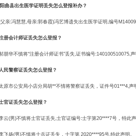
阳曲县出生医学证明丢失怎么登报补办？
(父亲:冯慧慧,母亲:郭春霞)冯艺博遗失出生医学证明,编号M140095
注册会计师证丢失怎么登报？
郝朋华不慎将“注册会计师证书”丢失,证书编号:140100510075,
人民警察证丢失怎么登报？
太原市公安局小店分局胡**不情将警察证丢失，证件号01***4,
士官证丢失怎么登报？
李云(男)不慎将士官证丢失,士官证编号:士字第20****7号，特此
李飞扬(男)不慎将士兵证丢失，士字第 2020****95号,特此声明。