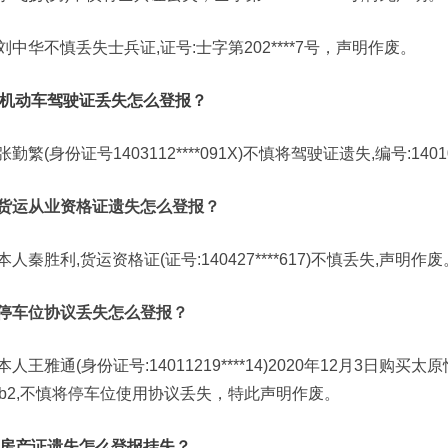
刘中华不慎丢失士兵证,证号:士字第202****7号，声明作废。
机动车驾驶证丢失怎么登报？
张勤繁(身份证号1403112****091X)不慎将驾驶证遗失,编号:1401
货运从业资格证遗失怎么登报？
本人秦胜利,货运资格证(证号:140427****617)不慎丢失,声明作废
停车位协议丢失怎么登报？
本人王雅通(身份证号:14011219****14)2020年12月3日
B1b2,不慎将停车位使用协议丢失，特此声明作废。
房产证遗失怎么登报挂失？