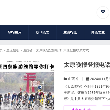
登报费用
期刊论文
主流报纸
理论文章
页
»
主流报纸
»
山西省
»
太原晚报登报电话_太原登报联系方式
太原晚报登报电话
|
山西省
2024年11月5
《‌太原晚报》创刊于1931年
王庙街。该报在1937年抗日战
报》是‌中共太原市委领导下的城