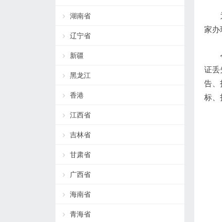
湖南省
家办
辽宁省
新疆
证丢
黑龙江
告、
香港
标、
江西省
吉林省
甘肃省
广西省
海南省
青海省