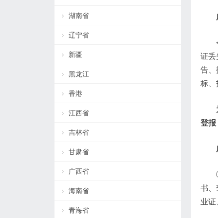
湖南省
辽宁省
新疆
证丢
告、
黑龙江
标、
香港
江西省
登报
吉林省
甘肃省
广西省
书、
海南省
业证
青海省