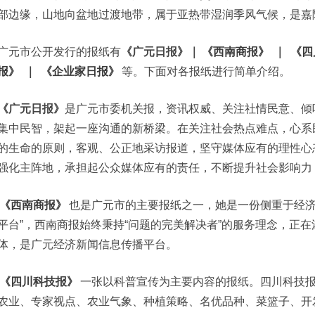
部边缘，山地向盆地过渡地带，属于亚热带湿润季风气候，是嘉
广元市公开发行的报纸有
《广元日报》
｜
《西南商报》
｜
《四
报》
｜
《企业家日报》
等。下面对各报纸进行简单介绍。
《广元日报》
是广元市委机关报，资讯权威、关注社情民意、倾
集中民智，架起一座沟通的新桥梁。在关注社会热点难点，心系
的生命的原则，客观、公正地采访报道，坚守媒体应有的理性心
强化主阵地，承担起公众媒体应有的责任，不断提升社会影响力
《西南商报》
也是广元市的主要报纸之一，她是一份侧重于经济
平台”，西南商报始终秉持“问题的完美解决者”的服务理念，正
体，是广元经济新闻信息传播平台。
《四川科技报》
一张以科普宣传为主要内容的报纸。四川科技报
农业、专家视点、农业气象、种植策略、名优品种、菜篮子、开