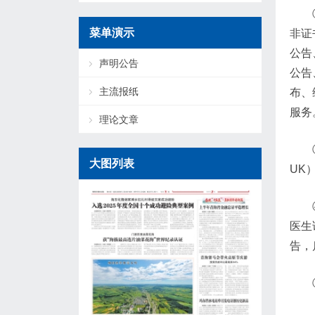
菜单演示
非证
公告
声明公告
公告
主流报纸
布、
服务
理论文章
大图列表
UK
医生
告，