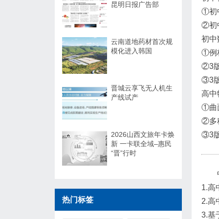
昆明日报广告部
①初
②初
初中
云南道地药材首次规
模化进入韩国
①例
②3
③3
晋城云享飞无人机生
高中
产线试产
①曲
②多
2026山西文旅年卡焕
③3
新 一卡联全域–惠民
“晋”行时
1.
热门标签
2.
3.