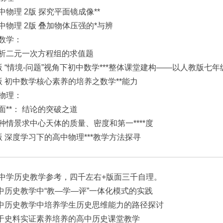
中物理 2版 探究平面镜成像**
中物理 2版 叠加物体压强的*与辨
数学：
析二元一次方程组的求值题
版 “情境-问题”视角下初中数学***整体课堂建构——以人教版七
版 初中数学核心素养的培养之数学**能力
物理：
面**： 结论的突破之道
种情景求中心天体的质量、密度和第一****度
版 深度学习下的高中物理***教学方法探寻
中学历史教学参考，四千左右+版面三千自理。
高中历史教学中“教—学—评”一体化模式的实践
高中历史教学中培养学生历史思维能力的路径探讨
基于史料实证素养培养的高中历史课堂教学