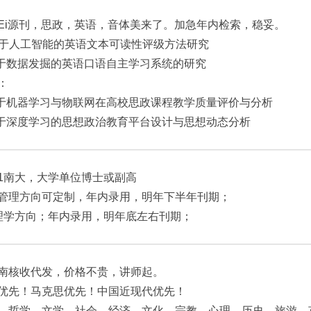
Ei源刊，思政，英语，音体美来了。加急年内检索，稳妥。
 基于人工智能的英语文本可读性评级方法研究
基于数据发掘的英语口语自主学习系统的研究
：
基于机器学习与物联网在高校思政课程教学质量评价与分析
基于深度学习的思想政治教育平台设计与思想动态分析
1南大，大学单位博士或副高
管理方向可定制，年内录用，明年下半年刊期；
理学方向；年内录用，明年底左右刊期；
南核收代发，价格不贵，讲师起。
优先！马克思优先！中国近现代优先！
，哲学，文学，社会，经济，文化，宗教，心理，历史，旅游，