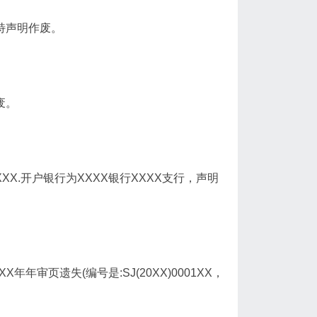
，特声明作废。
废。
XXX.开户银行为XXXX银行XXXX支行，声明
年年审页遗失(编号是:SJ(20XX)0001XX，