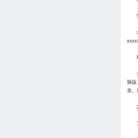
xxx
脑版
章。