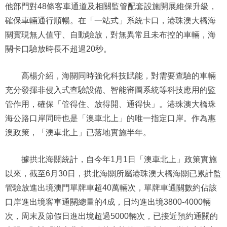
他部門對48條客車通道及相關監管配套設施開展維保升級，
確保車輛通行順暢。在「一站式」系統卡口，港珠澳大橋海
關實現無人值守、自動驗放，對無異常且未布控的車輛，海
關卡口驗放時長不超過20秒。
高楊介紹，海關同時強化科技賦能，對需要查驗的車輛
充分發揮非侵入式查驗設備、智能審圖系統等科技應用的監
管作用，確保「管得住、放得開、通得快」。港珠澳大橋珠
海公路口岸同時也是「澳車北上」的唯一指定口岸。作為惠
澳政策，「澳車北上」已落地實施半年。
據拱北海關統計，自今年1月1日「澳車北上」政策實施
以來，截至6月30日，拱北海關所屬港珠澳大橋海關已累計監
管驗放進出境澳門單牌車超40萬輛次，單牌車通關數約佔該
口岸進出境客車通關總量的4成，日均進出境3800-4000輛
次，周末及節假日進出境超過5000輛次，已接近預約通關的