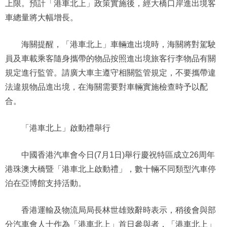
上限。預計「港車北上」政策實施後，經大橋口岸進出境客
車總量將大幅增長。
海關提醒，「港車北上」車輛進出境時，海關將對駕駛
員及車載乘客隨身攜帶的物品按照進出境旅客行李物品有關
規定進行監管。請廣大車主遵守相關監管規定，不要攜帶違
法違規物品進出境，在海關需要對車輛實施檢查時予以配
合。
「港車北上」啟動禮舉行
中國香港汽車會今日(7月1日)舉行慶祝特區成立26周年
港珠澳大橋暨「港車北上啟動禮」，數十輛不同類型汽車停
泊在亞博館支持活動。
香港運輸及物流局局長林世雄致辭時表示，稍後會與部
分汽車會人士作為「港車北上」首日參與者，「港車北上」