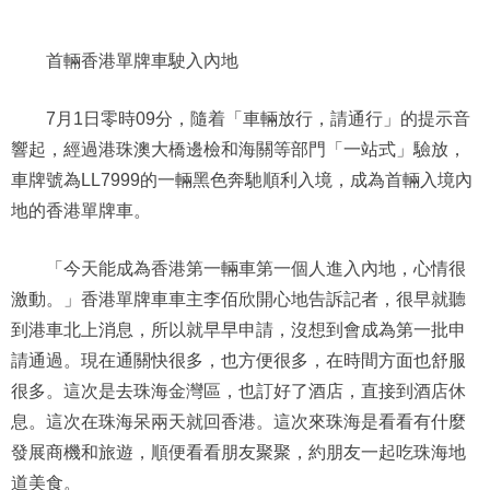
首輛香港單牌車駛入內地
7月1日零時09分，隨着「車輛放行，請通行」的提示音
響起，經過港珠澳大橋邊檢和海關等部門「一站式」驗放，
車牌號為LL7999的一輛黑色奔馳順利入境，成為首輛入境內
地的香港單牌車。
「今天能成為香港第一輛車第一個人進入內地，心情很
激動。」香港單牌車車主李佰欣開心地告訴記者，很早就聽
到港車北上消息，所以就早早申請，沒想到會成為第一批申
請通過。現在通關快很多，也方便很多，在時間方面也舒服
很多。這次是去珠海金灣區，也訂好了酒店，直接到酒店休
息。這次在珠海呆兩天就回香港。這次來珠海是看看有什麼
發展商機和旅遊，順便看看朋友聚聚，約朋友一起吃珠海地
道美食。