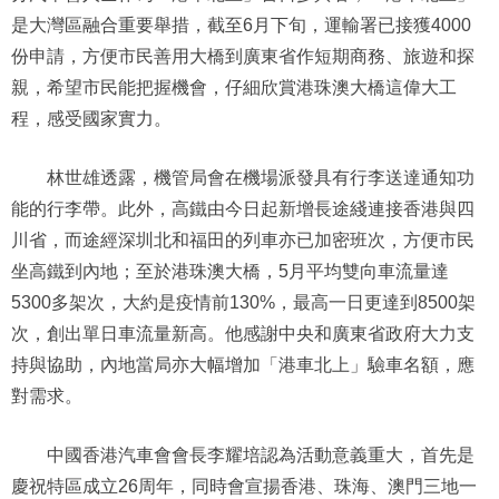
是大灣區融合重要舉措，截至6月下旬，運輸署已接獲4000
份申請，方便市民善用大橋到廣東省作短期商務、旅遊和探
親，希望市民能把握機會，仔細欣賞港珠澳大橋這偉大工
程，感受國家實力。
林世雄透露，機管局會在機場派發具有行李送達通知功
能的行李帶。此外，高鐵由今日起新增長途綫連接香港與四
川省，而途經深圳北和福田的列車亦已加密班次，方便市民
坐高鐵到內地；至於港珠澳大橋，5月平均雙向車流量達
5300多架次，大約是疫情前130%，最高一日更達到8500架
次，創出單日車流量新高。他感謝中央和廣東省政府大力支
持與協助，內地當局亦大幅增加「港車北上」驗車名額，應
對需求。
中國香港汽車會會長李耀培認為活動意義重大，首先是
慶祝特區成立26周年，同時會宣揚香港、珠海、澳門三地一