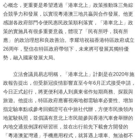
心概念，更重要是希望透過「港車北上」政策推動珠三角綜
合競爭力和發展，以實現粵港澳三地共贏與合作發展。他更
感謝各政府部門令便民惠民政策順利落實，「港車北上」政
策的實施具有很多重要意義，體現了「民有所呼，我有所
應」 的政治理想和良政善治。李耀培祝福香港特區政府成立
26周年，堅信在特區政府帶領下，未來將可發展其獨特優
勢，融入國家發展大局。
立法會議員易志明稱，「港車北上」計劃是在2020年施
政報告提出，但受新冠疫情影響直至今年6月正式接受申請，
今日正式起行，將更便利港人到廣東省作短期商務、探親與
旅遊。他提出，特區政府應審視兩地都需驗車必要性、增加
指定驗車點或參考回鄉證可在中旅社代辦，方便市民換領內
地駕駛執照，並倡議有意北上市民能參與香港汽車會舉辦的
內地交通規例課程研習班，並在出行前先下載會方開發的
「粵港澳駕灣通」手機應用程式，就算遇上壞車、無油都不