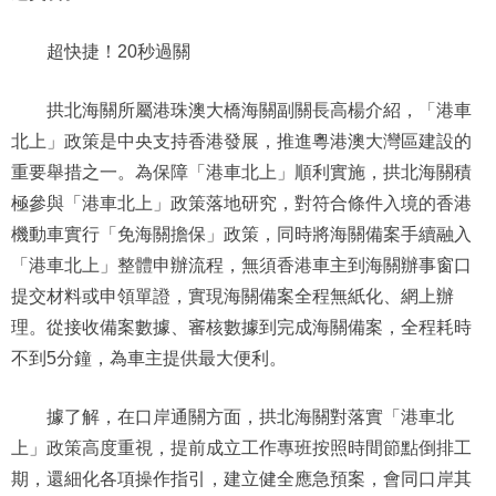
超快捷！20秒過關
拱北海關所屬港珠澳大橋海關副關長高楊介紹，「港車
北上」政策是中央支持香港發展，推進粵港澳大灣區建設的
重要舉措之一。為保障「港車北上」順利實施，拱北海關積
極參與「港車北上」政策落地研究，對符合條件入境的香港
機動車實行「免海關擔保」政策，同時將海關備案手續融入
「港車北上」整體申辦流程，無須香港車主到海關辦事窗口
提交材料或申領單證，實現海關備案全程無紙化、網上辦
理。從接收備案數據、審核數據到完成海關備案，全程耗時
不到5分鐘，為車主提供最大便利。
據了解，在口岸通關方面，拱北海關對落實「港車北
上」政策高度重視，提前成立工作專班按照時間節點倒排工
期，還細化各項操作指引，建立健全應急預案，會同口岸其