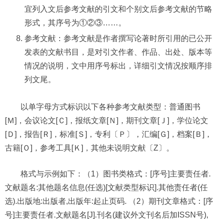
宜列入文后参考文献的引文和个别文后参考文献的节略
形式，其序号为①②③……。
参考文献：参考文献是作者撰写论著时所引用的已公开
发表的文献书目，是对引文作者、作品、出处、版本等
情况的说明，文中用序号标出，详细引文情况按顺序排
列文尾。
以单字母方式标识以下各种参考文献类型：普通图书
[Ｍ]，会议论文[Ｃ]，报纸文章[Ｎ]，期刊文章[Ｊ]，学位论文
[Ｄ]，报告[Ｒ]，标准[Ｓ]，专利〔Ｐ〕，汇编[Ｇ]，档案[Ｂ]，
古籍[Ｏ]，参考工具[Ｋ]，其他未说明文献〔Z〕。
格式与示例如下：（1）图书类格式：[序号]主要责任者.
文献题名:其他题名信息(任选)[文献类型标识].其他责任者(任
选).出版地:出版者,出版年:起止页码. （2）期刊文章格式：[序
号]主要责任者.文献题名[J].刊名(建议外文刊名后加ISSN号),