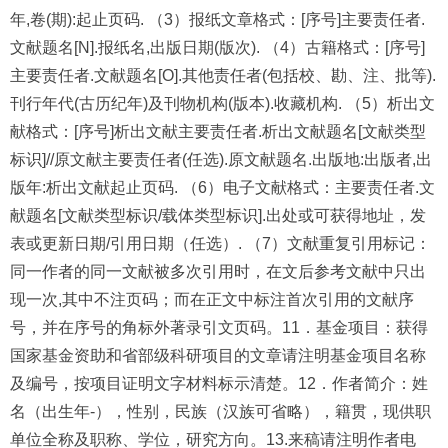
年,卷(期):起止页码. （3）报纸文章格式：[序号]主要责任者.
文献题名[N].报纸名,出版日期(版次). （4）古籍格式：[序号]
主要责任者.文献题名[O].其他责任者(包括校、勘、注、批等).
刊行年代(古历纪年)及刊物机构(版本).收藏机构. （5）析出文
献格式：[序号]析出文献主要责任者.析出文献题名[文献类型
标识]//原文献主要责任者(任选).原文献题名.出版地:出版者,出
版年:析出文献起止页码. （6）电子文献格式：主要责任者.文
献题名[文献类型标识/载体类型标识].出处或可获得地址，发
表或更新日期/引用日期（任选）. （7）文献重复引用标记：
同一作者的同一文献被多次引用时，在文后参考文献中只出
现一次,其中不注页码；而在正文中标注首次引用的文献序
号，并在序号的角标外著录引文页码。11．基金项目：获得
国家基金资助和省部级科研项目的文章请注明基金项目名称
及编号，按项目证明文字材料标示清楚。12．作者简介：姓
名（出生年-），性别，民族（汉族可省略），籍贯，现供职
单位全称及职称、学位，研究方向。13.来稿请注明作者电