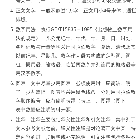
号为一、（一）、1、（1），层次少时可依次选序号。
正文文字：一般不超过1万字，正文用小4号宋体，通栏
排版。
数字用法：执行GB/T15835－1995《出版物上数字用
法的规定》，凡公元纪年、年代、年、月、日、时刻、
各种记数与计量等均采用阿拉伯数字；夏历、清代及其
以前纪年、星期几、数字作为语素构成的定型词、词
组、惯用语、缩略语、临近两数字并列连用的概略语等
用汉字数字。
图表：文中尽量少用图表，必须使用时，应简洁、明
了，少占篇幅，图表均采用黑色线条，分别用阿拉伯数
字顺序编号，应有简明表题（表上）、图题（图下），
表中数据应注明资料来源。
注释：注释主要包括释义性注释和引文注释，集中列于
文末参考文献之前。释义性注释是对论著正文中某一特
定内容的进一步解释或补充说明；引文注释包括各种不