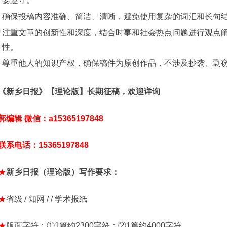
要遵守。
确保投稿内容准确、简洁、清晰，避免使用复杂的词汇和长句
注重文章的创新性和深度，结合时事和社会热点问题进行观点
性。
尊重他人的知识产权，确保稿件为原创作品，不涉及抄袭、剽
《新乡日报》【理论版】长期征稿，欢迎详询
郭编辑 微信：a15365197848
联系电话：15365197848
★
新乡日报（理论版）写作要求：
★
省级 / 知网 / / 学术报纸
★
版面字符：①1篇约2300字符；②1篇约4000字符