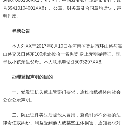
J4987000160XX1，开户行：中国农业银行卫辉市支行，账
号39410104001XX6）、公章、财务章及合同章均遗失，声
明作废。
寻亲公告
本人刘XX于2017年8月10日在河南省登封市环山路与嵩
山路交叉口路东100米处捡拾一名男婴.身上无明显特征、现
寻找小孩亲生父母。本人联系电话:15093297XX8.
办理登报声明的目的
一、受发证机关或主管部门要求，通过报纸媒体向社会
公众公示声明。
二、防止证件美失后被他人冒用，避免引起不必要的法
律责任或纠纷、利益受到他人或某些主体损害，通知要求对