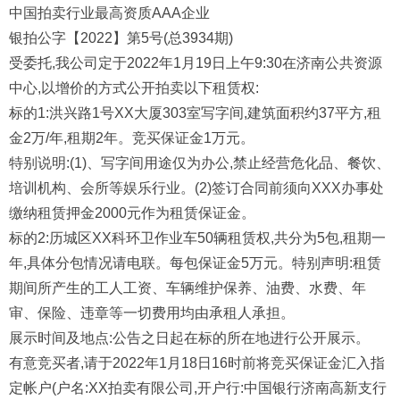
中国拍卖行业最高资质AAA企业
银拍公字【2022】第5号(总3934期)
受委托,我公司定于2022年1月19日上午9:30在济南公共资源
中心,以增价的方式公开拍卖以下租赁权:
标的1:洪兴路1号XX大厦303室写字间,建筑面积约37平方,租
金2万/年,租期2年。竞买保证金1万元。
特别说明:(1)、写字间用途仅为办公,禁止经营危化品、餐饮、
培训机构、会所等娱乐行业。(2)签订合同前须向XXX办事处
缴纳租赁押金2000元作为租赁保证金。
标的2:历城区XX科环卫作业车50辆租赁权,共分为5包,租期一
年,具体分包情况请电联。每包保证金5万元。特别声明:租赁
期间所产生的工人工资、车辆维护保养、油费、水费、年
审、保险、违章等一切费用均由承租人承担。
展示时间及地点:公告之日起在标的所在地进行公开展示。
有意竞买者,请于2022年1月18日16时前将竞买保证金汇入指
定帐户(户名:XX拍卖有限公司,开户行:中国银行济南高新支行