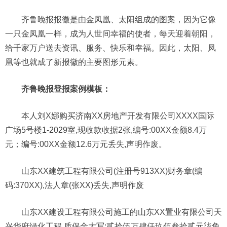
齐鲁晚报报徽是由金凤凰、太阳组成的图案，因为它像
一只金凤凰一样，成为人世间幸福的使者，每天迎着朝阳，
给千家万户送去资讯、服务、快乐和幸福。因此，太阳、凤
凰等也就成了新报徽的主要图形元素。
齐鲁晚报登报案例模板：
本人刘X娜购买济南XX房地产开发有限公司XXXX国际
广场5号楼1-2029室,现收款收据2张,编号:00XX金额8.4万
元；编号:00XX金额12.6万元丢失,声明作废。
山东XX建筑工程有限公司(注册号913XX)财务章(编
码:370XX),法人章(张XX)丢失,声明作废
山东XX建设工程有限公司施工的山东XX置业有限公司天
兴华府绿化工程,质保金大写:贰拾伍万肆仟玖佰叁拾贰元柒角