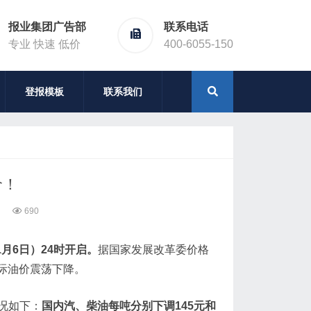
报业集团广告部
联系电话
专业 快速 低价
400-6055-150
登报模板
联系我们
价！
690
月6日）24时开启。
据国家发展改革委价格
国际油价震荡下降。
况如下：
国内汽、柴油每吨分别下调145元和