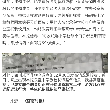
研学；课题造假、论文造假强制窃取更改卢某某等物理高级
教师的课题成果；强迫学生购买大量课外教材；在办公室长
期炫富；根据分数缴纳建校费，凭关系乱收费；强制要求全
校教师同意购买天价西装；用他人名义承包学校打印室及办
公室桶装饮用水；勾结教育局领导帮高考中考考生作弊；售
卖学位等。举报信称，“每次纪委来学校每个口子都是明哨暗
哨，举报信箱上面都是3个摄像头。”
对此，四川乐至县联合调查组12月30日发布情况通报称，近
日，网上出现举报乐至中学副校长谭某华信息，我县高度重
视，
已成立联合调查组正在开展调查核实工作，若发现存在
违纪违法行为，将依纪依规依法严肃处理。
来源：
《济南时报》