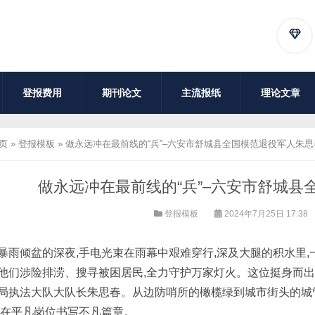
登报费用
期刊论文
主流报纸
理论文章
页
»
登报模板
»
做永远冲在最前线的“兵”–六安市舒城县全国模范退役军人朱思
做永远冲在最前线的“兵”–六安市舒城县
登报模板
2024年7月25日 17:38
暴雨倾盆的深夜,手电光束在雨幕中艰难穿行,深及大腿的积水里,
他们涉险排涝、搜寻被困居民,全力守护万家灯火。这位挺身而出
局执法大队大队长朱思春。从边防哨所的橄榄绿到城市街头的城管蓝
,在平凡岗位书写不凡篇章。