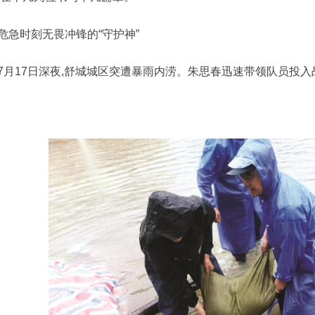
危急时刻无畏冲锋的“守护神”
7月17日深夜,舒城城区突遭暴雨内涝。朱思春迅速带领队员投