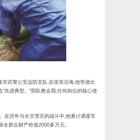
宁波市武警公安边防支队,在浙东沿海,他凭借出
固边”先进典型。“部队教会我,任何岗位的核心使
则。在历年与水灾雪灾的战斗中,他累计调度车
,保全群众财产价值2000多万元。