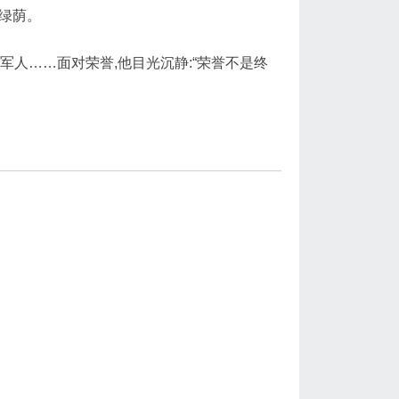
凉绿荫。
人……面对荣誉,他目光沉静:“荣誉不是终