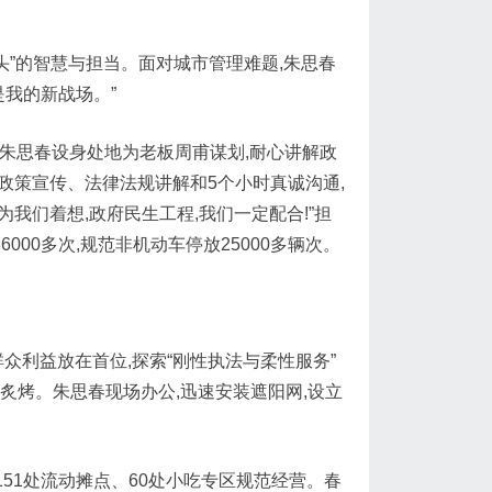
头”的智慧与担当。面对城市管理难题,朱思春
是我的新战场。”
局。朱思春设身处地为老板周甫谋划,耐心讲解政
政策宣传、法律法规讲解和5个小时真诚沟通,
为我们着想,政府民生工程,我们一定配合!”担
000多次,规范非机动车停放25000多辆次。
众利益放在首位,探索“刚性执法与柔性服务”
炙烤。朱思春现场办公,迅速安装遮阳网,设立
151处流动摊点、60处小吃专区规范经营。春