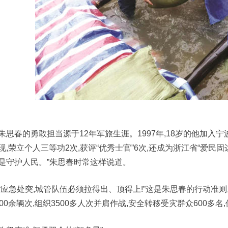
朱思春的勇敢担当源于12年军旅生涯。1997年,18岁的他加入
现,荣立个人三等功2次,获评“优秀士官”6次,还成为浙江省“爱民
是守护人民。”朱思春时常这样说道。
“应急处突,城管队伍必须拉得出、顶得上!”这是朱思春的行动准
600余辆次,组织3500多人次并肩作战,安全转移受灾群众600多名