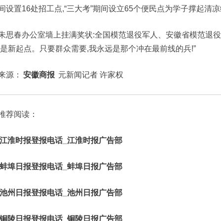
间设置16处招工点,“三大考”期间设立65个便民点为学子撑起清
朱思春办公室墙上挂满奖状:全国模范退役军人、安徽省模范退役军
而是新起点。只要群众需要,我永远是那个冲在最前线的兵!”
来源：
安徽商报
元新闻记者 许家权
推荐阅读：
江淮时报登报电话_江淮时报广告部
蚌埠日报登报电话_蚌埠日报广告部
池州日报登报电话_池州日报广告部
铜陵日报登报电话_铜陵日报广告部