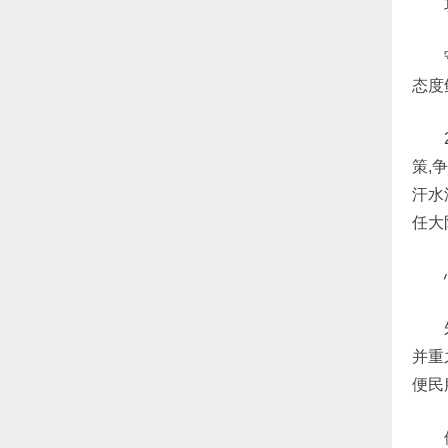
态度
策,
汗水
任大
并重
便民