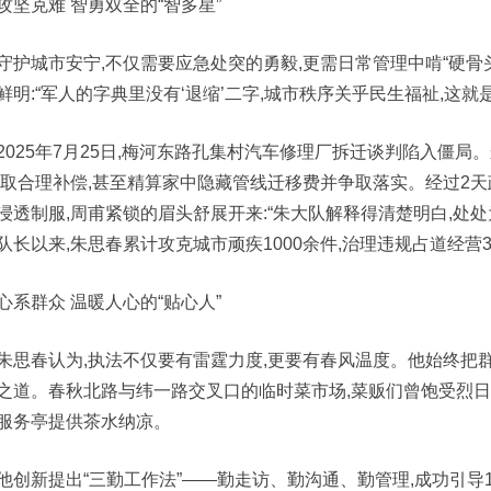
攻坚克难 智勇双全的“智多星”
守护城市安宁,不仅需要应急处突的勇毅,更需日常管理中啃“硬骨
鲜明:“军人的字典里没有‘退缩’二字,城市秩序关乎民生福祉,这就
2025年7月25日,梅河东路孔集村汽车修理厂拆迁谈判陷入僵
争取合理补偿,甚至精算家中隐藏管线迁移费并争取落实。经过2天
浸透制服,周甫紧锁的眉头舒展开来:“朱大队解释得清楚明白,处处
队长以来,朱思春累计攻克城市顽疾1000余件,治理违规占道经营36
心系群众 温暖人心的“贴心人”
朱思春认为,执法不仅要有雷霆力度,更要有春风温度。他始终把群
之道。春秋北路与纬一路交叉口的临时菜市场,菜贩们曾饱受烈日
服务亭提供茶水纳凉。
他创新提出“三勤工作法”——勤走访、勤沟通、勤管理,成功引导