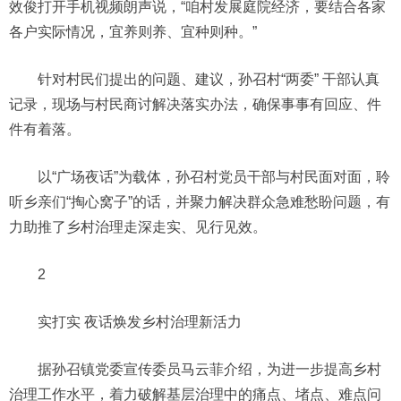
效俊打开手机视频朗声说，“咱村发展庭院经济，要结合各家
各户实际情况，宜养则养、宜种则种。”
针对村民们提出的问题、建议，孙召村“两委” 干部认真
记录，现场与村民商讨解决落实办法，确保事事有回应、件
件有着落。
以“广场夜话”为载体，孙召村党员干部与村民面对面，聆
听乡亲们“掏心窝子”的话，并聚力解决群众急难愁盼问题，有
力助推了乡村治理走深走实、见行见效。
2
实打实 夜话焕发乡村治理新活力
据孙召镇党委宣传委员马云菲介绍，为进一步提高乡村
治理工作水平，着力破解基层治理中的痛点、堵点、难点问