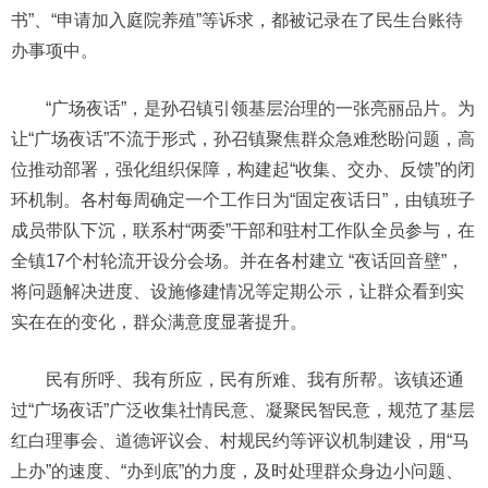
书”、“申请加入庭院养殖”等诉求，都被记录在了民生台账待
办事项中。
“广场夜话”，是孙召镇引领基层治理的一张亮丽品片。为
让“广场夜话”不流于形式，孙召镇聚焦群众急难愁盼问题，高
位推动部署，强化组织保障，构建起“收集、交办、反馈”的闭
环机制。各村每周确定一个工作日为“固定夜话日”，由镇班子
成员带队下沉，联系村“两委”干部和驻村工作队全员参与，在
全镇17个村轮流开设分会场。并在各村建立 “夜话回音壁”，
将问题解决进度、设施修建情况等定期公示，让群众看到实
实在在的变化，群众满意度显著提升。
民有所呼、我有所应，民有所难、我有所帮。该镇还通
过“广场夜话”广泛收集社情民意、凝聚民智民意，规范了基层
红白理事会、道德评议会、村规民约等评议机制建设，用“马
上办”的速度、“办到底”的力度，及时处理群众身边小问题、