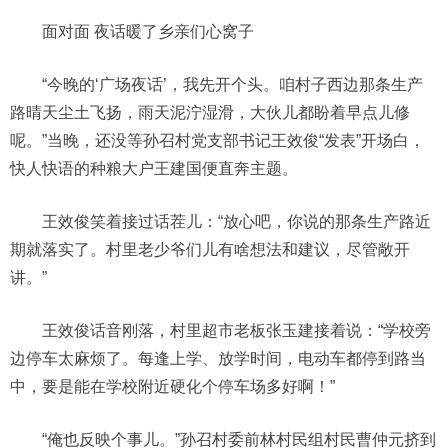
面对面 夜话暖了乡亲们心窝子
“今晚的‘广场夜话’，我先开个头。咱村子西边那条生产
路晴天尘土飞扬，雨天泥泞湿滑，大伙儿都盼着早点儿修
呢。”当晚，还没等孙召村党支部书记王效俊“发表”开场白，
快人快语的种粮大户王建国便直奔主题。
王效俊笑着接过话茬儿：“放心吧，你说的那条生产路近
期就落实了。村里老少爷们儿有啥想法和建议，尽管敞开
讲。”
王效俊话音刚落，村里超市老板张玉建接着说：“学校旁
边停车太麻烦了。每逢上学、放学时间，电动车都停到路当
中，要是能在学校附近硬化个停车场多好啊！”
“俺也反映个事儿。”孙召村委前林村民组村民曹仲元挤到