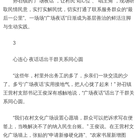
孙召镇的“广场夜话”，让村民“站C位”、“唱主角”，现场听
取民情民意，实打实解民忧，切实打通了联系服务群众的“最
后一公里”。一场场“广场夜话”日渐成为基层善治的鲜活注脚
与生动实践。
3
心连心 夜话话出干群关系同心圆
“这些年，村里外出务工的多了，乡亲们一块交流的少
了。多亏‘广场夜话’实用接地气，把人心拢了起来！” 孙召镇
王营村支部书记王俊深有感触地说，“广场夜话”话出了干群关
系同心圆。
“我们在村文化广场设置心愿墙，群众可以把诉求写在便
签上，当晚解决不了的纳入民生台账。” 王俊说。在王营村文
化广场墙上，张贴的“申请新修硬化路”、“农家书屋新增图