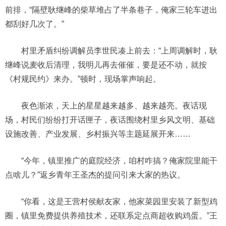
前排，“隔壁耿继峰的柴草堆占了半条巷子，俺家三轮车进出
都刮好几次了。”
村里矛盾纠纷调解员李世民凑上前去：“上周调解时，耿
继峰说麦收后清理，我明儿再去催催，要是还不动，就按
《村规民约》来办。”顿时，现场掌声响起。
夜色渐浓，天上的星星越来越多、越来越亮。夜话现
场，村民们纷纷打开话匣子，夜话围绕村里乡风文明、基础
设施改善、产业发展、乡村振兴等主题延展开来……
“今年，镇里推广的庭院经济，咱村咋搞？俺家院里能干
点啥儿？”返乡青年王圣杰的提问引来大家的热议。
“你看，这是王营村侯献友家，他家菜园里安装了新型鸡
圈，镇里免费提供养殖技术，还联系定点商超收购鸡蛋。”王