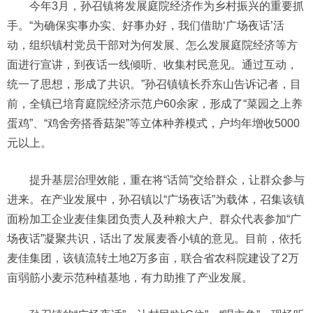
今年3月，孙召镇将发展庭院经济作为乡村振兴的重要抓
手。“为确保实事办实、好事办好，我们借助‘广场夜话’活
动，组织镇村党员干部对为何发展、怎么发展庭院经济等方
面进行宣讲，到夜话一线倾听、收集村民意见。通过互动，
统一了思想，形成了共识。”孙召镇镇长乔东山告诉记者，目
前，全镇已培育庭院经济示范户60余家，形成了“菜园之上养
蛋鸡”、“鸡舍旁搭香菇架”等立体种养模式，户均年增收5000
元以上。
提升基层治理效能，重在将“话筒”交给群众，让群众参与
进来。在产业发展中，孙召镇以“广场夜话”为载体，召集该镇
面粉加工企业麦佳集团负责人及种粮大户、群众代表参加“广
场夜话”凝聚共识，话出了发展麦香小镇的意见。目前，依托
麦佳集团，该镇流转土地2万多亩，联合省农科院建设了2万
亩弱筋小麦示范种植基地，有力助推了产业发展。