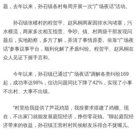
题，去年以来，孙召镇各村每周开展一次“广场夜话”活动。
孙召镇张楼村的程贺平、赵风桐两家因排水沟堵塞，污
水横流，两家多次相互指责、争吵。镇、村两级干部发现问
题后，实地勘察，多方了解，弄清了事情原委。依靠“广场夜
话”参事议事平台，顺利化解了矛盾纠纷。程贺平、赵风桐在
众人见证下握手言和。
今年以来，孙召镇已通过“广场夜话”调解各类纠纷169
起，成功率达98%，信访问题同比下降了42%，实现了小事
不出村、大事不出镇。
“村里给我提供了芦花鸡苗，我按要求搭建了鸡棚。现
在，不出家门就能发展庭院经济，挣些零花钱。”聊起庭院经
济带来的收益，孙召镇王营村村民侯献友乐得合不拢嘴儿。