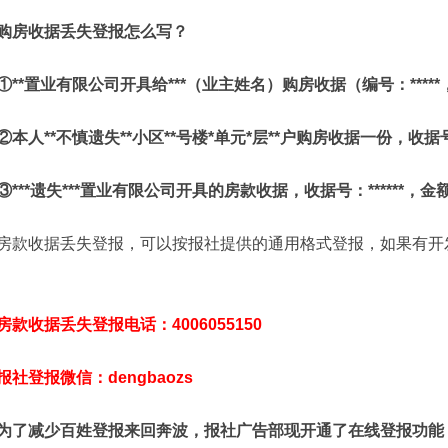
购房收据丢失登报怎么写？
①**置业有限公司开具给***（业主姓名）购房收据（编号：****
②本人**不慎遗失**小区**号楼*单元*层**户购房收据一份，收据
③***遗失***置业有限公司开具的房款收据，收据号：******，金
房款收据丢失登报，可以按报社提供的通用格式登报，如果有开
房款收据丢失登报电话：4006055150
报社登报微信：dengbaozs
为了减少百姓登报来回奔波，报社广告部现开通了在线登报功能