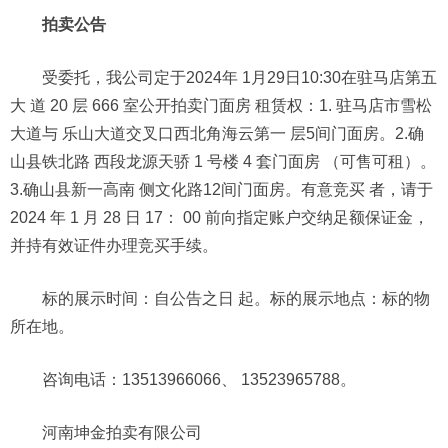
拍卖公告
受委托，我公司定于2024年 1月29日10:30在驻马店第五
大 道 20 层 666 室公开拍卖门面房 租赁权：1. 驻马店市雪松
大道与 乐山大道交叉口西北角海云第一 层5间门面房。2.确
山县铁北路 西段龙源天骄 1 号楼 4 套门面房 （可售可租）。
3.确山县新一高南 侧文化路12间门面房。有意竞买 者，请于
2024 年 1 月 28 日 17： 00 前向指定账户交纳足额保证金，
并持有效证件办理竞买手续。
标的展示时间：自公告之日 起。标的展示地点：标的物
所在地。
咨询电话：13513966066、 13523965788。
河南坤金拍卖有限公司