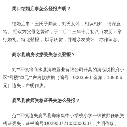
周口结婚启事怎么登报声明？
结婚启事：王氏子帅豪，刘氏女萍，相识相知，情深意
笃。 经双方父母之赞许，于二〇二三年十月初八（农历）举
行婚礼。特此登报， 以示庆贺，并谢亲友关怀，亦作留念。
商水县购房收据丢失怎么登报？
刘**不慎将商水县润城置业有限公司开具的润泓悦榕府小
区*号楼*单元**户房款收据（编号：0003590 金额：139356
元）遗失，声明作废。
鹿邑县教师资格证丢失怎么登报？
范**不慎遗失鹿邑县郑家集中小学校小学一级教师任职资
格证丢失，证书编号:D02903721030300337，声明作废。