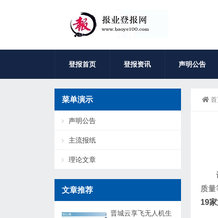
登报首页
登报资讯
声明公告
菜单演示
首
声明公告
主流报纸
理论文章
质量
文章推荐
19
晋城云享飞无人机生