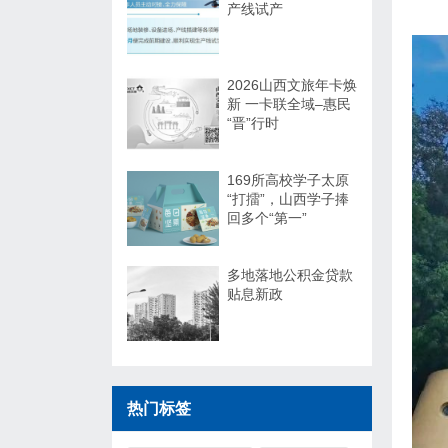
产线试产
2026山西文旅年卡焕
新 一卡联全域–惠民
“晋”行时
169所高校学子太原
“打擂”，山西学子捧
回多个“第一”
多地落地公积金贷款
贴息新政
热门标签