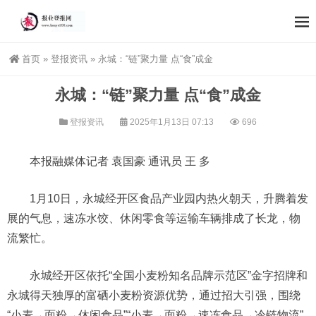
首页
»
登报资讯
»
永城：“链”聚力量 点“食”成金
永城：“链”聚力量 点“食”成金
登报资讯
2025年1月13日 07:13
696
本报融媒体记者 袁国豪 通讯员 王 多
1月10日，永城经开区食品产业园内热火朝天，升腾着发
展的气息，速冻水饺、休闲零食等运输车辆排成了长龙，物
流繁忙。
永城经开区依托“全国小麦粉知名品牌示范区”金字招牌和
永城得天独厚的富硒小麦粉资源优势，通过招大引强，围绕
“小麦→面粉→休闲食品”“小麦→面粉→速冻食品→冷链物流”