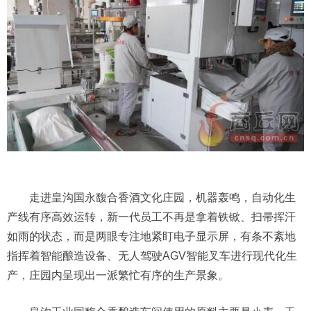
走进皇沟国永馥合香酒文化庄园，机器轰鸣，自动化生
产线有序高效运转，新一代员工不再是拿着铁锨、扫帚挥汗
如雨的状态，而是两眼专注地紧盯电子显示屏，有条不紊地
指挥着智能酿造设备、无人驾驶AGV智能叉车进行现代化生
产，庄园内呈现出一派繁忙有序的生产景象。