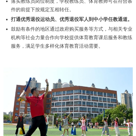
落实教练员岗位制度，学校教练员、体育教师可在符合条
件的前提下按规定互相转任。
打通优秀退役运动员、优秀退役军人到中小学任教通道。
鼓励有条件的地区通过政府购买服务等方式，与相关专业
机构等社会力量合作向学校提供体育教育课后服务和教练
服务，满足学生多样化体育教育活动需要。