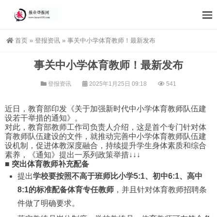
首页
»
登报资讯
»
事关中小学体育教师！最新发布
事关中小学体育教师！最新发布
登报资讯
2025年1月25日 09:18
541
近日，教育部印发《关于加强新时代中小学体育教师队伍建
设若干举措的通知》。
对此，教育部教师工作司负责人介绍，这是首个专门针对体
育教师队伍建设的文件，就推动完善中小学体育教师队伍建
设机制，促进体教深度融合，持续提升学生身体素质和综合
素养，《通知》提出一系列政策举措↓↓↓
■ 突出体育教师补充配备
提出
学校要按照不高于班师比小学5:1、初中6:1、高中
8:1的标准配备体育专任教师
，并且针对体育教师招聘条
件做了明确要求。