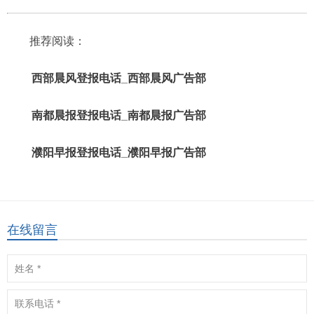
推荐阅读：
西部晨风登报电话_西部晨风广告部
南都晨报登报电话_南都晨报广告部
濮阳早报登报电话_濮阳早报广告部
在线留言