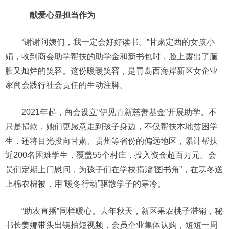
献爱心显担当作为
“谢谢阿姨们，我一定会好好读书。”甘肃定西的女孩小
娟，收到商会助学帮扶的助学金和新书包时，脸上露出了腼
腆又灿烂的笑容。这份暖暖笑容，是青岛西海岸新区女企业
家商会践行社会责任的生动注脚。
2021年起，商会设立“伊见青新慈善基金”开展助学。不
只是捐款，她们更愿意走到孩子身边，不仅帮扶本地贫困学
生，还将目光投向甘肃、贵州等省份的偏远地区，累计帮扶
近200名困难学生，覆盖55个村庄，投入资金超百万元。会
员们定期上门慰问，为孩子们在学校捐赠“图书角”，在寒冬送
上棉衣棉被，用“暖冬行动”驱散学子的寒冷。
“助农直播”同样暖心。去年秋天，新区果农桃子滞销，秘
书长姜娜带头出镜拍短视频，会员企业集体认购，短短一周