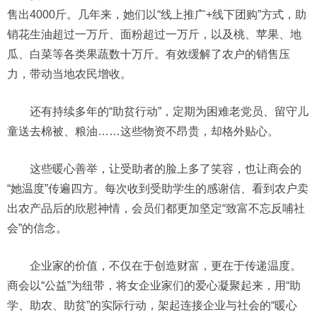
售出4000斤。几年来，她们以“线上推广+线下团购”方式，助
销花生油超过一万斤、面粉超过一万斤，以及桃、苹果、地
瓜、白菜等各类果蔬数十万斤。有效缓解了农户的销售压
力，带动当地农民增收。
还有持续多年的“助贫行动”，定期为困难老党员、留守儿
童送去棉被、粮油……这些物资不昂贵，却格外贴心。
这些暖心善举，让受助者的脸上多了笑容，也让商会的
“她温度”传遍四方。每次收到受助学生的感谢信、看到农户卖
出农产品后的欣慰神情，会员们都更加坚定“致富不忘反哺社
会”的信念。
企业家的价值，不仅在于创造财富，更在于传递温度。
商会以“公益”为纽带，将女企业家们的爱心凝聚起来，用“助
学、助农、助贫”的实际行动，架起连接企业与社会的“暖心