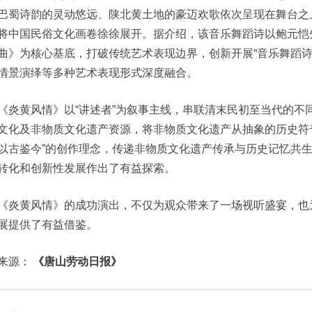
巴蜀诗韵的灵动悠远、陕北黄土地的豪迈欢歌依次呈现在舞台之
将中国民俗文化画卷徐徐展开。据介绍，该音乐舞蹈诗以鲍元恺
曲》为核心基底，打破传统艺术表现边界，创新开展“音乐舞蹈诗
情景演绎等多种艺术表现形式深度融合。
《炎黄风情》以“讲述者”为叙事主线，串联清末民初至当代的不
文化及非物质文化遗产资源，将非物质文化遗产从抽象的历史符
以古鉴今”的创作理念，传递非物质文化遗产传承与历史记忆共
转化和创新性发展作出了有益探索。
《炎黄风情》的成功演出，不仅为观众带来了一场视听盛宴，也
展提供了有益借鉴。
来源：
《唐山劳动日报》