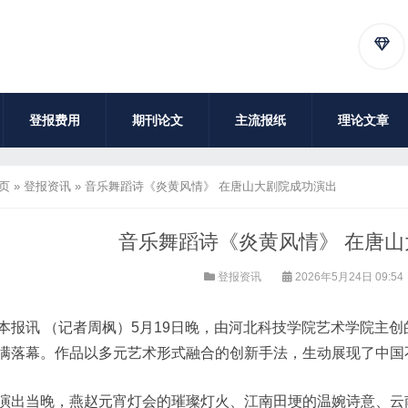
登报费用
期刊论文
主流报纸
理论文章
页
»
登报资讯
»
音乐舞蹈诗《炎黄风情》 在唐山大剧院成功演出
音乐舞蹈诗《炎黄风情》 在唐
登报资讯
2026年5月24日 09:54
本报讯 （记者周枫）5月19日晚，由河北科技学院艺术学院主
满落幕。作品以多元艺术形式融合的创新手法，生动展现了中国
演出当晚，燕赵元宵灯会的璀璨灯火、江南田埂的温婉诗意、云