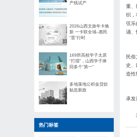
产线试产
重、
织，
弦乐
2026山西文旅年卡焕
新 一卡联全域–惠民
诵、
“晋”行时
169所高校学子太原
民俗
“打擂”，山西学子捧
史、
回多个“第一”
造性
多地落地公积金贷款
贴息新政
承发
热门标签