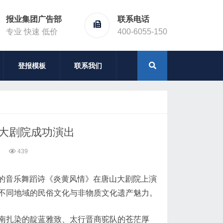
报业集团广告部
联系电话
专业 快速 低价
400-6055-150
登报模板
联系我们
山大剧院成功演出
439
创的音乐舞蹈诗《炎黄风情》在唐山大剧院上演
不同地域的民俗文化与非物质文化遗产魅力。
南扎染的靛蓝雅致、太行晋商驼队的苍茫厚