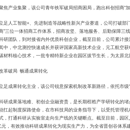
聚焦产业集聚，该公司青年铁军破局招商困局，跑出科创招商“加
立足人工智能+、先进制造等战略性新兴产业赛道，公司打破部
商”三位一体招商工作体系，招商攻坚、落地服务、后勤保障三
科研团队，到对接省内外优质科创企业，截至目前，公司累计接洽6
其中，中北测控快速成长并获评国家高新技术企业，元工航空获电
碳材料核心技术，一批专精特新企业在园区拔节生长，为太原北
改革破局 畅通成果转化
立足成果转化主业，该公司锐意探索机制改革新路径，依托市级“
科研成果落地难、初创企业融资贵，是长期桎梏产学研转化的堵
动扛起制度探路使命，在市科技局的业务指导下，以受托管理机构
式，打通科研从实验室走向生产线的关键断点。截至目前，园区
亿元，有效推动科研成果转化为现实生产力，为全省晋创谷体系