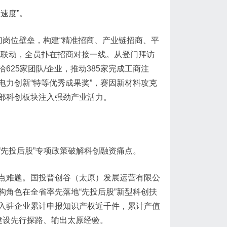
速度”。
门岗位壁垒，构建“精准招商、产业链招商、平
线联动，全员扑在招商对接一线。从登门拜访
25家团队/企业，推动385家完成工商注
力创新“特等优秀成果奖”，赛因新材料攻克
部科创板块注入强劲产业活力。
先投后股”专项政策破解科创融资痛点。
点难题。国投晋创谷（太原）发展运营有限公
角色在全省率先落地“先投后股”新型科创扶
入驻企业累计申报知识产权近千件，累计产值
建设先行探路、输出太原经验。