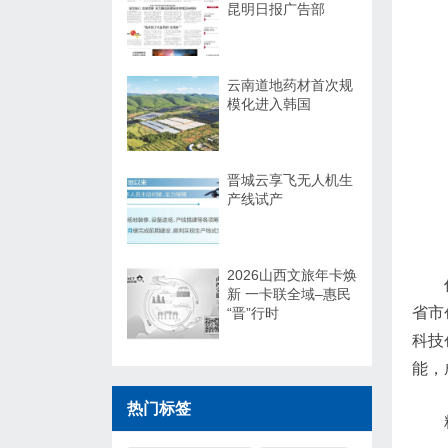
昆明日报广告部
云南道地药材首次规
模化进入韩国
晋城云享飞无人机生
产线试产
2026山西文旅年卡焕
新 一卡联全域–惠民
省市
“晋”行时
科技
能，
热门标签