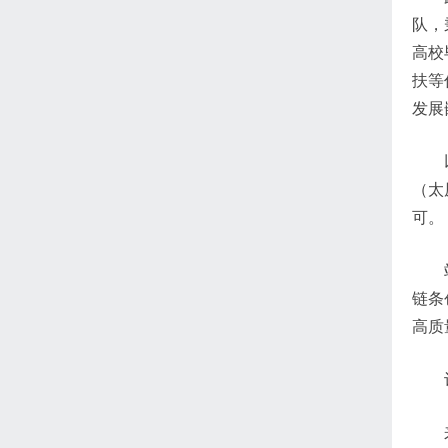
队，
高校
扶等
发展
（太
可。
链条
高质