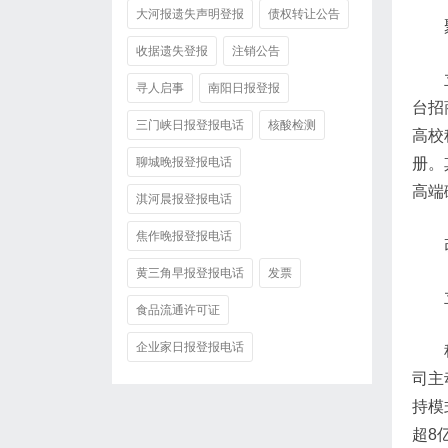
大河报遗失声明登报
债权转让公告
收据遗失登报
注销公告
寻人启事
南阳日报登报
台招
三门峡日报登报电话
核酸检测
高校
聊城晚报登报电话
册。
高端
淇河晨报登报电话
焦作晚报登报电话
黄三角早报登报电话
发票
食品流通许可证
企业家日报登报电话
司主
持模
超8