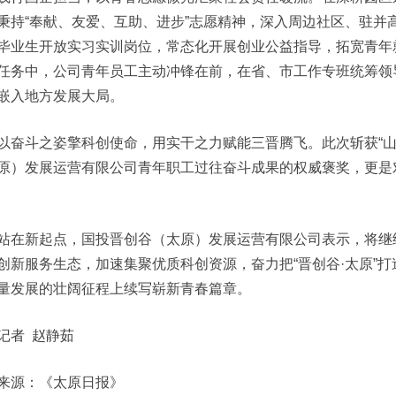
秉持“奉献、友爱、互助、进步”志愿精神，深入周边社区、驻并
毕业生开放实习实训岗位，常态化开展创业公益指导，拓宽青年
任务中，公司青年员工主动冲锋在前，在省、市工作专班统筹领
嵌入地方发展大局。
以奋斗之姿擎科创使命，用实干之力赋能三晋腾飞。此次斩获“山
原）发展运营有限公司青年职工过往奋斗成果的权威褒奖，更是
站在新起点，国投晋创谷（太原）发展运营有限公司表示，将继
创新服务生态，加速集聚优质科创资源，奋力把“晋创谷·太原”
量发展的壮阔征程上续写崭新青春篇章。
记者 赵静茹
来源：《太原日报》