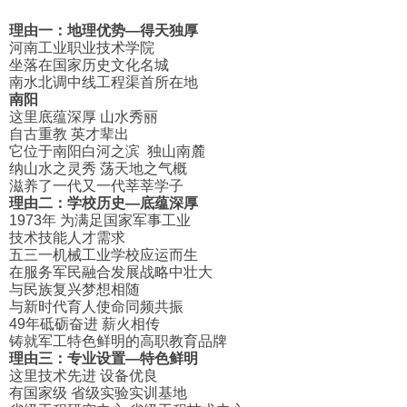
理由一：地理优势—得天独厚
河南工业职业技术学院
坐落在国家历史文化名城
南水北调中线工程渠首所在地
南阳
这里底蕴深厚 山水秀丽
自古重教 英才辈出
它位于南阳白河之滨 独山南麓
纳山水之灵秀 荡天地之气概
滋养了一代又一代莘莘学子
理由二：学校历史—底蕴深厚
1973年 为满足国家军事工业
技术技能人才需求
五三一机械工业学校应运而生
在服务军民融合发展战略中壮大
与民族复兴梦想相随
与新时代育人使命同频共振
49年砥砺奋进 薪火相传
铸就军工特色鲜明的高职教育品牌
理由三：专业设置—特色鲜明
这里技术先进 设备优良
有国家级 省级实验实训基地