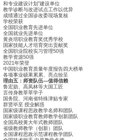
和专业建设计划”建设单位
教学诊断与改进试点工作以优异
成绩通过全国诊改委现场复核
学校荣获
全国职业教育先进单位
全国就业先进单位
黄炎培职业教育奖优秀学校
国家技能人才培育突出贡献奖
全国职业院校实习管理50强
教学资源50强
2021年荣登
中国职业教育质量年度报告四大榜单
各项事业硕果累累、亮点纷呈
理由五：师资队伍—值得信赖
鲁宏勋、高凤林等大国工匠
言传身教莘莘学子
国务院、河南省特殊津贴专家
群贤毕至 授业解惑
国家级课程思政教学名师和团队
国家级职业教育教师教学创新团队
全国高校黄大年式教师团队
省级教师教学（创新）团队
全国课程思政示范课程教学团队