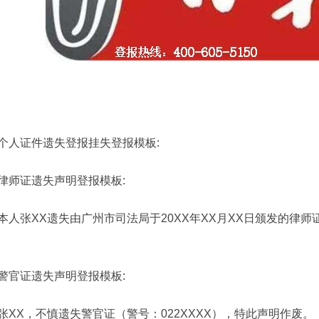
个人证件遗失登报
挂失
登报模板
:
律师证
遗失声明
登报模板
:
本人张XX遗失由广州市司法局于20XX年XX月XX日颁发的律师证
警官证
遗失声明
登报模板
:
张XX，不慎遗失警官证（警号：022XXXX），特此声明作废。