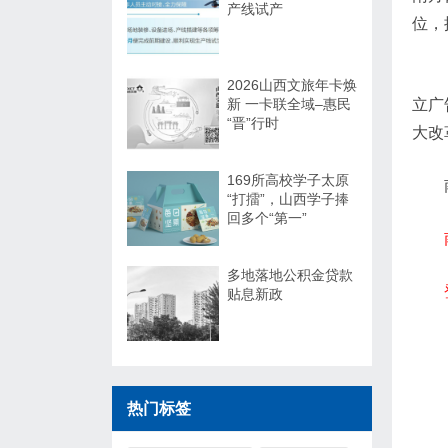
产线试产
位，
2026山西文旅年卡焕
新 一卡联全域–惠民
立广
“晋”行时
大改
169所高校学子太原
“打擂”，山西学子捧
回多个“第一”
多地落地公积金贷款
贴息新政
热门标签