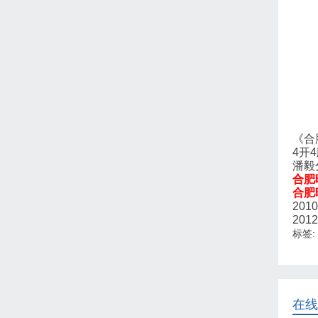
《合
4开
潘毅
合肥晚
合肥
20
20
标签:
在线