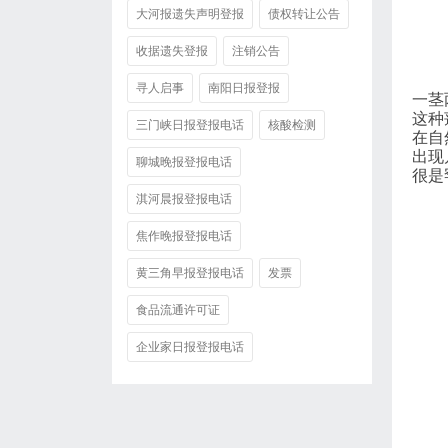
大河报遗失声明登报
债权转让公告
收据遗失登报
注销公告
寻人启事
南阳日报登报
一茎
这种
三门峡日报登报电话
核酸检测
在自
出现
聊城晚报登报电话
很是
淇河晨报登报电话
焦作晚报登报电话
黄三角早报登报电话
发票
食品流通许可证
企业家日报登报电话