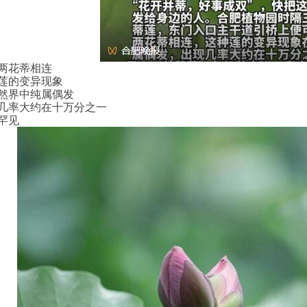
两花蒂相连
莲的变异现象
然界中纯属偶发
几率大约在十万分之一
罕见