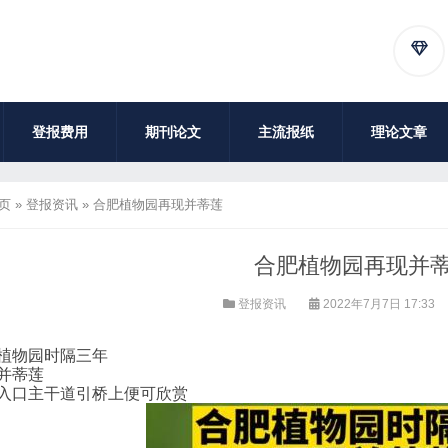
登报费用
期刊论文
主流报纸
理论文章
页
»
登报资讯
»
合肥植物园再现并蒂莲
合肥植物园再现并
登报资讯
2022年7月7日 17:33
植物园时隔三年
并蒂莲
入口主干道引桥上便可欣赏