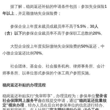
据了解，稳岗返还补贴的申请条件包括：参加失业保险
1
年以上
，并足额缴纳失业保险费；
参保企业上年度未裁员或裁员率不高于
5.5%
，
30人
（含）以下
的参保企业裁员率不高于参保职工总数的
20%
。
大型企业按上年度实际缴纳失业保险费的
50%
返还，中
小微企业返还比例
70%
。
社会团体、基金会、社会服务机构、律师事务所、会计
师事务所、以单位形式参保的个体工商户参照实施。
稳岗返还补贴的办理流程
稳岗返还补贴实行“免审即享”，办理流程为：参保单位
登录省
社会保障网上服务平台
在线提交申请，通过
“稳岗返还批量核
定”模块
办理
，经办人员在后台对参保单位的信息进行经办、
复核和审核后，在人社部门
官方网站进行公示（5个工作