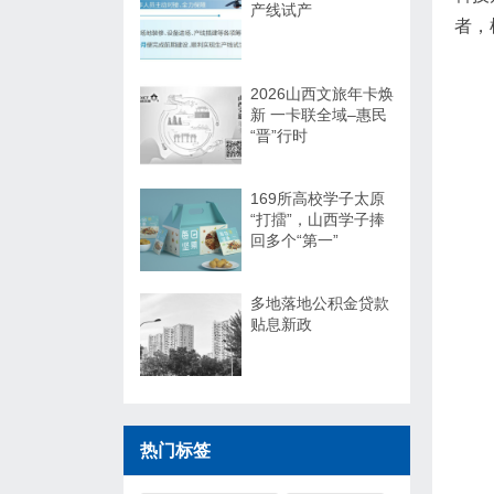
产线试产
者，
2026山西文旅年卡焕
新 一卡联全域–惠民
“晋”行时
169所高校学子太原
“打擂”，山西学子捧
回多个“第一”
多地落地公积金贷款
贴息新政
热门标签