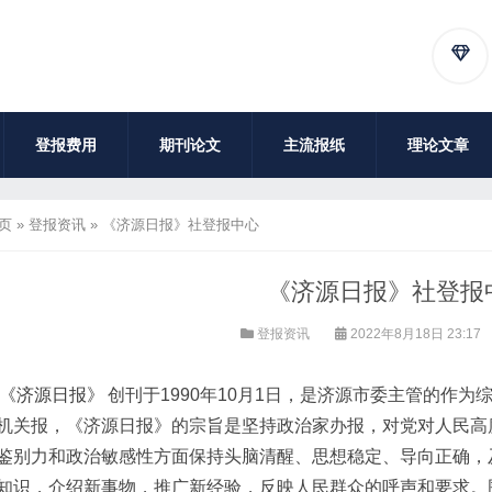
登报费用
期刊论文
主流报纸
理论文章
页
»
登报资讯
»
《济源日报》社登报中心
《济源日报》社登报
登报资讯
2022年8月18日 23:17
《济源日报》
创刊于1990年10月1日，是济源市委主管的作
机关报，《济源日报》的宗旨是坚持政治家办报，对党对人民高
鉴别力和政治敏感性方面保持头脑清醒、思想稳定、导向正确，
知识，介绍新事物，推广新经验，反映人民群众的呼声和要求。