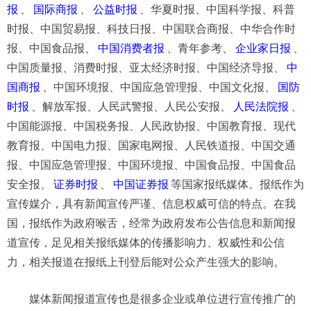
报
、
国际商报
、
公益时报
、华夏时报、中国科学报、科普
时报、中国贸易报、科技日报、中国联合商报、中华合作时
报、中国食品报、
中国消费者报
、青年参考、
企业家日报
、
中国质量报、消费时报、亚太经济时报、中国经济导报、
中
国商报
、中国环境报、中国应急管理报、中国文化报、
国防
时报
、解放军报、人民武警报、人民公安报、
人民法院报
、
中国能源报、中国税务报、人民政协报、中国教育报、现代
教育报、中国电力报、国家电网报、人民铁道报、中国交通
报、中国应急管理报、中国环境报、中国食品报、中国食品
安全报、
证券时报
、
中国证券报
等国家报纸媒体。报纸作为
宣传媒介，具有新闻宣传严谨、信息权威可信的特点。在我
国，报纸作为政府喉舌，经常为政府发布公告信息和新闻报
道宣传，足见相关报纸媒体的传播影响力、权威性和公信
力，相关报道在报纸上刊登后能对公众产生强大的影响。
媒体新闻报道宣传也是很多企业或单位进行宣传推广的