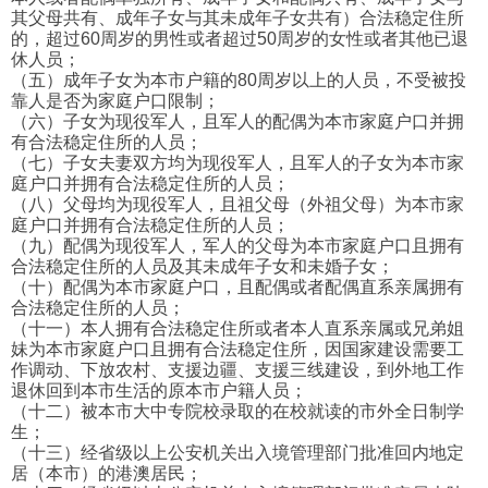
其父母共有、成年子女与其未成年子女共有）合法稳定住所
的，超过60周岁的男性或者超过50周岁的女性或者其他已退
休人员；
（五）成年子女为本市户籍的80周岁以上的人员，不受被投
靠人是否为家庭户口限制；
（六）子女为现役军人，且军人的配偶为本市家庭户口并拥
有合法稳定住所的人员；
（七）子女夫妻双方均为现役军人，且军人的子女为本市家
庭户口并拥有合法稳定住所的人员；
（八）父母均为现役军人，且祖父母（外祖父母）为本市家
庭户口并拥有合法稳定住所的人员；
（九）配偶为现役军人，军人的父母为本市家庭户口且拥有
合法稳定住所的人员及其未成年子女和未婚子女；
（十）配偶为本市家庭户口，且配偶或者配偶直系亲属拥有
合法稳定住所的人员；
（十一）本人拥有合法稳定住所或者本人直系亲属或兄弟姐
妹为本市家庭户口且拥有合法稳定住所，因国家建设需要工
作调动、下放农村、支援边疆、支援三线建设，到外地工作
退休回到本市生活的原本市户籍人员；
（十二）被本市大中专院校录取的在校就读的市外全日制学
生；
（十三）经省级以上公安机关出入境管理部门批准回内地定
居（本市）的港澳居民；