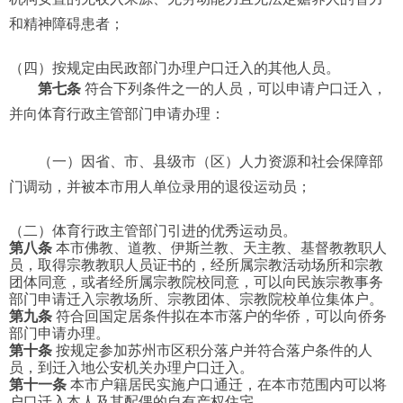
和精神障碍患者；
（四）按规定由民政部门办理户口迁入的其他人员。
第
七条
符合下列条件之一的人员，可以申请户口迁入，
并向体育行政主管部门申请办理：
（一）因省、市、县级市（区）人力资源和社会保障部
门调动，并被本市用人单位录用的退役运动员；
（二）体育行政主管部门引进的优秀运动员。
第八条
本市佛教、道教、伊斯兰教、天主教、基督教教职人
员，取得宗教教职人员证书的，经所属宗教活动场所和宗教
团体同意，或者经所属宗教院校同意，可以向民族宗教事务
部门申请迁入宗教场所、宗教团体、宗教院校单位集体户。
第九条
符合回国定居条件拟在本市落户的华侨，可以向侨务
部门申请办理。
第十条
按规定参加苏州市区积分落户并符合落户条件的人
员，到迁入地公安机关办理户口迁入。
第十一条
本市户籍居民实施户口通迁，在本市范围内可以将
户口迁入本人及其配偶的自有产权住宅。