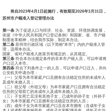
将自2023年4月1日起施行，
有效期至2026年3月31日，
苏州市户籍准入登记管理办法
第一条
为了促进人口与经济、社会、资源、环境协调发展，
依据《中华人民共和国户口登记条例》和国家、省、市户籍
制度改革精神，结合我市实际，制定本办法。
第二条
苏州市行政区域（以下简称“本市”）内的户籍准入管
理，适用本办法。
国家、省对户籍准入政策另有规定的，从其规定。
第三条
符合本办法规定条件的非本市户籍人员，可以申请将
户口迁入本市。
第四条
符合下列条件之一的人员，可以申请户口迁入，并向
公安机关申请办理：
（一）父母为本市家庭户口且拥有合法稳定住所的未成年人
及成年未婚人员；
（二）祖父母（外祖父母）为本市家庭户口且拥有合法稳定
住所的父母双亡的未成年人及成年未婚人员；
（三）子女死亡且没有其他子女，已成年的孙子女（外孙子
女）为本市家庭户口且拥有合法稳定住所的人员；
（四）成年子女为本市家庭户口且在本市拥有（含成年子女
本人或者配偶单独所有、成年子女和配偶共有、成年子女与