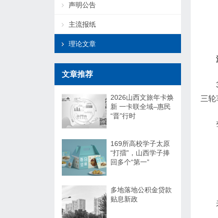
声明公告
主流报纸
理论文章
文章推荐
2026山西文旅年卡焕
三轮
新 一卡联全域–惠民
“晋”行时
169所高校学子太原
“打擂”，山西学子捧
回多个“第一”
多地落地公积金贷款
贴息新政