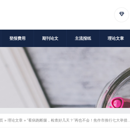
登报费用
期刊论文
主流报纸
理论文章
页
»
理论文章
»
“看病跑断腿，检查好几天？”再也不会！焦作市推行七大举措