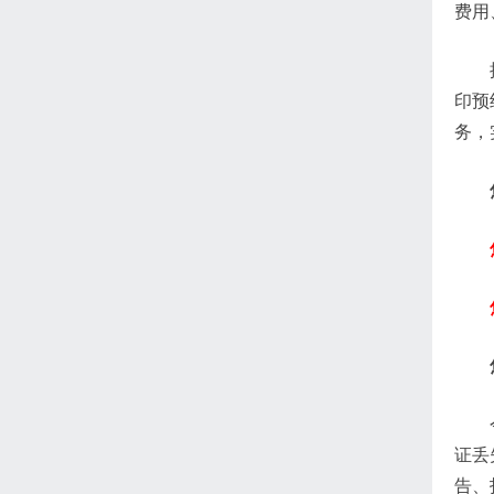
费用
印预
务，
证丢
告、