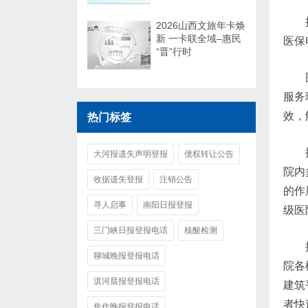
2026山西文旅年卡焕
新 一卡联全域–惠民
医保
“晋”行时
服务
效，
热门标签
大河报遗失声明登报
债权转让公告
院内
收据遗失登报
注销公告
的作
寻人启事
南阳日报登报
级医
三门峡日报登报电话
核酸检测
聊城晚报登报电话
院各
淇河晨报登报电话
建筑
者快
焦作晚报登报电话