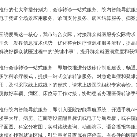
推行的七大举措分别为，会诊转诊一站式服务、院内智能导航服
电子凭证全场景应用服务、诊间支付服务、病区结算服务、病案
围绕便民这一核心，我市结合实际，对接群众就医服务实际需求
理念，发挥信息技术优势，优化整合医疗资源和服务流程，提高
解决好群众就医过程中的“关键小事”，提升群众就医满意度和获
推行会诊转诊一站式服务，即加快推进分级诊疗制度建设，畅通
多学科诊疗模式，提供一站式会诊转诊服务。对急危重症和疑难
用，及时采取线上或线下的形式，请求上级医院组织专家会诊。
院做好车辆、病区、床位等工作对接，协助患者办理医保转诊手
推行院内智能导航服务，即引入医院智能导航系统，开通手机A
楼宇大厅、病房、连廊等设置醒目标识或电子导航看板，或在院
平面图、科室分布图，实时路线查询、动画演示、语音播报等服
速精准找到就诊区域，引导患者及家属有序停车。有条件的医院