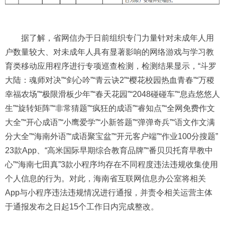
据了解，省网信办于日前组织专门力量针对未成年人用
户数量较大、对未成年人具有显著影响的网络游戏与学习教
育类移动应用程序进行专项巡查检测，检测结果显示，“斗罗
大陆：魂师对决”“剑心吟”“青云诀2”“樱花校园热血青春”“万稷
幸福农场”“极限滑板少年”“春天花园”“2048碰碰车”“息垚悠悠人
生”“旋转矩阵”“非常猜题”“疯狂的成语”“睿知点”“全网免费作文
大全”“开心成语”“小鹰爱学”“小新答题”“弹弹奇兵”“语文作文满
分大全”“海南外语”“成语聚宝盆”“开元客户端”“作业100分搜题”
23款App、“高米国际早期综合教育品牌”“番贝贝托育早教中
心”“海南七田真”3款小程序均存在不同程度违法违规收集使用
个人信息的行为。对此，海南省互联网信息办公室将相关
App与小程序违法违规情况进行通报，并责令相关运营主体
于通报发布之日起15个工作日内完成整改。