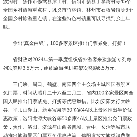
渡沟村、焦作市修武县岸上村、信阳市新县丁李湾村等45个
全国乡村旅游重点村，巩义市竹林镇、林州市石板岩镇等6个
全国乡村旅游重点镇，在这些特色村镇里可以寻找到乡土年
味。
拿出“真金白银”，100多家景区推出门票减免、打折！
省财政对2024年第一季度组织省外游客来豫旅游专列每
列次奖励3.5万元，组织旅游包机每架次奖励6.5万元。
三门峡、周口、鹤壁、南阳四个主会场主城区国有景区
免门票，时间从腊月二十六至二月二。省内100多家景区向全
国人民推出门票减免、打折等优惠举措。比如安阳太行大峡
谷、平顶山尧山、新乡宝泉等30多家4A以上景区推出半价优
惠政策，洛阳龙潭大峡谷等50多家4A以上景区推出免门票政
策，焦作、洛阳、济源与山西省晋城、晋中、长治等城市联
动推出旅游景区门票互免优惠政策，信阳发放文旅类消费券