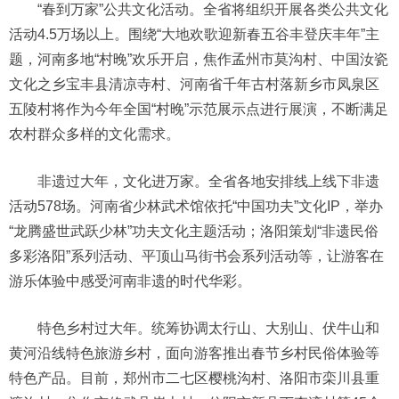
“春到万家”公共文化活动。全省将组织开展各类公共文化
活动4.5万场以上。围绕“大地欢歌迎新春五谷丰登庆丰年”主
题，河南多地“村晚”欢乐开启，焦作孟州市莫沟村、中国汝瓷
文化之乡宝丰县清凉寺村、河南省千年古村落新乡市凤泉区
五陵村将作为今年全国“村晚”示范展示点进行展演，不断满足
农村群众多样的文化需求。
非遗过大年，文化进万家。全省各地安排线上线下非遗
活动578场。河南省少林武术馆依托“中国功夫”文化IP，举办
“龙腾盛世武跃少林”功夫文化主题活动；洛阳策划“非遗民俗
多彩洛阳”系列活动、平顶山马街书会系列活动等，让游客在
游乐体验中感受河南非遗的时代华彩。
特色乡村过大年。统筹协调太行山、大别山、伏牛山和
黄河沿线特色旅游乡村，面向游客推出春节乡村民俗体验等
特色产品。目前，郑州市二七区樱桃沟村、洛阳市栾川县重