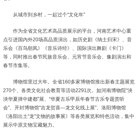
从城市到乡村，一起过个“文化年”
作为全省文化艺术高品质展示的平台，河南艺术中心重
点引进国内外20场高品质演出，如历史剧《纳土归宋》、音
乐会《百鸟朝凤》《音乐诗经》、国际演出舞剧《卡门》
等，同时推出春节民族音乐会、元宵节音乐会、豫剧演出和
春节市集等。
博物馆里过大年。全省160多家博物馆推出新春主题展览
270个、各类文化社会教育等活动2291次。如河南博物院“泱
泱华夏择中建都”展、“华夏古乐甲辰年春节古乐专题赏听
会”、开封博物馆“吉龙贺喜—龙文化线上展”、洛阳博物馆
《洛阳出土“龙”文物的故事展》等各类展览和特色活动，集中
展示中原文物宝藏魅力。