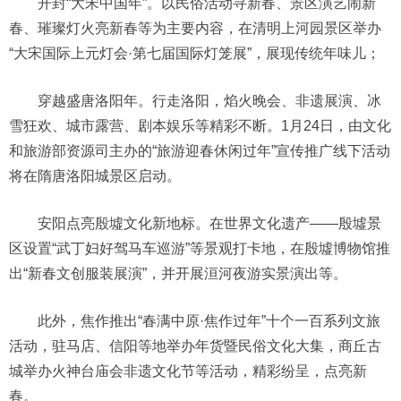
开封“大宋中国年”。以民俗活动寻新春、景区演艺闹新
春、璀璨灯火亮新春等为主要内容，在清明上河园景区举办
“大宋国际上元灯会·第七届国际灯笼展”，展现传统年味儿；
穿越盛唐洛阳年。行走洛阳，焰火晚会、非遗展演、冰
雪狂欢、城市露营、剧本娱乐等精彩不断。1月24日，由文化
和旅游部资源司主办的“旅游迎春休闲过年”宣传推广线下活动
将在隋唐洛阳城景区启动。
安阳点亮殷墟文化新地标。在世界文化遗产——殷墟景
区设置“武丁妇好驾马车巡游”等景观打卡地，在殷墟博物馆推
出“新春文创服装展演”，并开展洹河夜游实景演出等。
此外，焦作推出“春满中原·焦作过年”十个一百系列文旅
活动，驻马店、信阳等地举办年货暨民俗文化大集，商丘古
城举办火神台庙会非遗文化节等活动，精彩纷呈，点亮新
春。