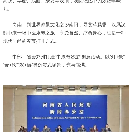
高跷、旱船、戏曲、杂耍等表演，唤醒记忆中的浓浓年味
儿。
向南，到世界仲景文化之乡南阳，寻艾草飘香，汉风汉
韵中来一场中医康养之旅，享受自然、疗愈身心，也是一种
现代时尚的春节打开方式。
中部，省会郑州打造“中原奇妙游”创意活动。以“灯+景”
“食+饮”“戏+游”等沉浸式场景，惊喜满满。