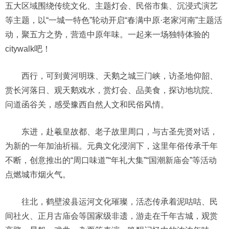
五大区域围绕传统文化、主题灯会、民俗市集、沉浸式演艺
等主题，以“一城一特色”轮动开启“春满中原·老家河南”主题活
动，聚五方之势，营造中原年味。一起来一场独特体验的
citywalk吧！
西行，可到黄河明珠、天鹅之城三门峡，访圣地仰韶、
赏长河落日、观天鹅戏水，赏灯会、品美食，探访地坑院、
问道函谷关，感受豫西自然人文和民俗风情。
东进，赴羲皇故都、老子故里周口，与古圣先贤对话，
为新的一年加油祈福。元典文化浸润下，这里年俗传承千年
不断，创意推出的“周口味道”“年礼大集”“国潮新庙会”等活动
点燃城市烟火气。
往北，鹤壁浚县运河文化璀璨，活态传承着泥咕咕、民
间社火、正月古庙会等国家级非遗，游走在千年古城，观赏