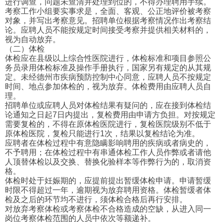
进行调查，问题未查清并处理到位的，不得办理聘用手续。
考察工作小组要实事求是，全面、客观、公正地评价被考察
对象，并写出考察意见。招聘单位根据考察情况作出考察结
论。应聘人员不能按规定时间接受考察并提供相关材料的，
视为自动放弃。
（二）体检
体检应在县级以上综合性医院进行，体检标准和项目参照公
务员录用体检标准及操作手册执行，国家另有规定的从其规
定。未经德州市疾病预防控制中心同意，应聘人员不按规定
时间、地点参加体检的，视为放弃。体检费用由应聘人员自
理。
招聘单位或应聘人员对体检结果有疑问的，应在接到体检结
论通知之日起7日内提出，复检费用由申请方负担。对按规定
需要复检的，不得在原体检医院进行，复检医院级别不低于
原体检医院，复检只能进行1次，结果以复检结论为准。
应聘者在体检过程中有意隐瞒影响聘用的疾病或者病史的，
不予聘用；在体检过程中有串通体检工作人员作弊或者请他
人顶替体检以及交换、替换化验样本等作弊行为的，取消资
格。
体检时处于妊娠期的，应提前提出暂缓体检申请。申请暂缓
时限不得超过一年，逾期视为放弃聘用资格。体检暂缓者体
检及之后的环节均不进行，须体检合格后再行安排。
对放弃考察体检或考察体检不合格造成的空缺，从进入同一
岗位考察体检范围的人员中依次等额递补。