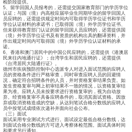
检阶段提供。
5、留学回国人员报考的，还需提交国家教育部门的学历学位
认证；与国（境）内高校应届毕业生同期毕业的留学回国人
员应聘的，还需提供规定时间内可取得学历学位证书和学历
学位认证材料的承诺书；已取得国（境）外学历学位证书、
但未获得教育部门认证的留学回国人员应聘的，还需提供国
（境）外学历学位证书及有资质的机构出具的翻译资料，并
作出规定时间内可取得国（境）外学历学位认证材料的承
诺。
6、香港和澳门居民中的中国公民应聘的，还需提供《港澳居
民来往内地通行证》；台湾学生和居民应聘的，还需提供
《台湾居民大陆通行证》。
德州市疾病预防控制中心选派专人对进入面试范围的应聘人
员的资格条件进行严格审查，同时审查应聘人员的回避情
况，确定符合招聘条件的人员，并对资格复审结果负责。如
发生资格复审与网上初审结果不一致的情况，以资格复审结
果为准。应聘人员未按要求进行资格复审的，视为自动放
弃。经资格复审不具备应聘条件的，取消其面试资格。因放
弃或取消资格造成的空缺，从达到笔试合格分数线的应聘人
员中按笔试成绩依次递补并面向社会公布。
（三）面试
面试采用专业测试方式进行。面试设定最低合格分数线，达
到面试合格分数线的方可进入考察体检范围。面试具体时间
和要求另行通知。