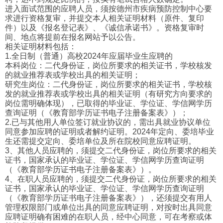
进入面试范围的应聘人员，须按德州市疾病预防控制中心要
求进行资格复审，并提交本人相关证明材料（原件、复印
件）以及《报名登记表》、《诚信承诺书》。资格复审时
间、地点将提前在报名网站予以公告。
相关证明材料包括：
1.全日制（普通）高校2024年应届毕业生应聘的
本科岗位：二代身份证，岗位所要求的相关证书，学校核发
的就业推荐表或学校出具的相关证明；
研究生岗位：二代身份证，岗位所要求的相关证书，学校核
发的就业推荐表或学校出具的相关证明（有研究方向要求的
岗位需明确体现），已取得的毕业证、学位证、学信网学历
查询证明（《教育部学历证书电子注册备案表》）；
2.已与其他用人单位签订就业协议的，需出具就业协议单位
同意参加应聘的证明或者解约证明。2024年定向、委培毕业
生还需提交定向、委培单位及所在院校同意应聘证明。
3、其他人员应聘的，须提交二代身份证，岗位所要求的相关
证书，国家承认的毕业证、学位证、学信网学历查询证明
（《教育部学历证书电子注册备案表》）。
4、在职人员应聘的，须提交二代身份证，岗位所要求的相关
证书，国家承认的毕业证、学位证、学信网学历查询证明
（《教育部学历证书电子注册备案表》），还须提交有用人
管理权限部门或单位出具的同意应聘证明，对按时出具同意
应聘证明确有困难的在职人员，经中心同意，可在考察或体