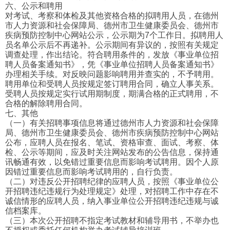
六、公示和聘用
对考试、考察和体检及其他资格合格的拟聘用人员，在德州
市人力资源和社会保障局、德州市卫生健康委员会、德州市
疾病预防控制中心网站公示，公示期为7个工作日。拟聘用人
员名单公示后不再递补。公示期间有异议的，按照有关规定
调查处理，作出结论。符合聘用条件的，发放《事业单位招
聘人员备案通知书》，凭《事业单位招聘人员备案通知书》
办理相关手续。对反映问题影响聘用并查实的，不予聘用。
聘用单位和受聘人员按规定签订聘用合同，确立人事关系。
受聘人员按规定实行试用期制度，期满合格的正式聘用，不
合格的解除聘用合同。
七、其他
（一）有关招聘事项信息将通过德州市人力资源和社会保障
局、德州市卫生健康委员会、德州市疾病预防控制中心网站
公布，应聘人员在报名、笔试、资格审查、面试、考察、体
检、公示等期间，应及时关注网站发布的公告信息，保持通
讯畅通有效，以免错过重要信息而影响考试聘用。因个人原
因错过重要信息而影响考试聘用的，自行负责。
（二）对违反公开招聘纪律的应聘人员，按照《事业单位公
开招聘违纪违规行为处理规定》处理，对招聘工作中存在不
诚信情形的应聘人员，纳入事业单位公开招聘违纪违规与诚
信档案库。
（三）本次公开招聘不指定考试教材和辅导用书，不举办也