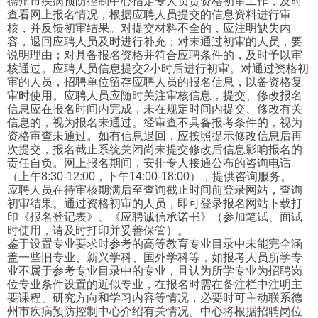
德州市疾病预防控制中心指定专人负责资格初审工作，及时
查看网上报名情况，根据应聘人员提交的信息资料进行审
核，并反馈初审结果。对提交材料不全的，应注明缺失内
容，退回应聘人员及时进行补充；对未通过初审的人员，要
说明理由；对具备报名资格并符合应聘条件的，及时予以审
核通过。应聘人员信息提交2小时后进行初审。对通过资格初
审的人员，招聘单位留存应聘人员的报名信息，以备资格复
审时使用。应聘人员应随时关注审核信息，提交、修改报名
信息应在报名时间内完成，未在规定时间内提交、修改有关
信息的，视为报名未通过。经审查不具备报考条件的，视为
资格审查未通过。如有信息退回，应按照提示修改信息后再
次提交，报名截止系统关闭尚未提交修改后信息影响报名的
责任自负。网上报名期间，安排专人接通公布的咨询电话
（上午8:30-12:00，下午14:00-18:00），提供咨询服务。
应聘人员在待审核期满后至查询截止时间前登录网站，查询
初审结果。通过资格初审的人员，即可登录报名网站下载打
印《报名登记表》、《应聘诚信承诺书》（参加笔试、面试
时使用，请及时打印并妥善保管）。
鉴于设置专业要求时参考的高等教育专业目录中未能完全涵
盖一些旧专业、新兴学科、国外学科等，如报考人员所学专
业不属于参考专业目录中的专业，且认为所学专业为招聘岗
位专业条件设置的近似专业，在报名时需在备注栏中注明主
要课程、研究方向和学习内容等情况，必要时可主动联系德
州市疾病预防控制中心介绍有关情况。中心将根据招聘岗位