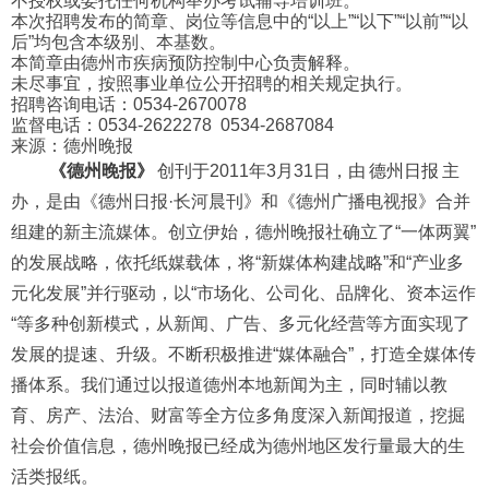
不授权或委托任何机构举办考试辅导培训班。
本次招聘发布的简章、岗位等信息中的“以上”“以下”“以前”“以
后”均包含本级别、本基数。
本简章由德州市疾病预防控制中心负责解释。
未尽事宜，按照事业单位公开招聘的相关规定执行。
招聘咨询电话：0534-2670078
监督电话：0534-2622278 0534-2687084
来源：德州晚报
《德州晚报》
创刊于2011年3月31日，由
德州日报
主
办，是由《德州日报·长河晨刊》和《德州广播电视报》合并
组建的新主流媒体。创立伊始，德州晚报社确立了“一体两翼”
的发展战略，依托纸媒载体，将“新媒体构建战略”和“产业多
元化发展”并行驱动，以“市场化、公司化、品牌化、资本运作
“等多种创新模式，从新闻、广告、多元化经营等方面实现了
发展的提速、升级。不断积极推进“媒体融合”，打造全媒体传
播体系。我们通过以报道德州本地新闻为主，同时辅以教
育、房产、法治、财富等全方位多角度深入新闻报道，挖掘
社会价值信息，德州晚报已经成为德州地区发行量最大的生
活类报纸。