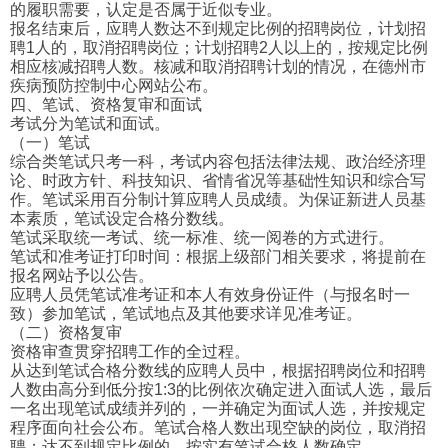
的履职需要，认定是否属于近似专业。
报名结束后，应聘人数达不到规定比例的招聘岗位，计划招
聘1人的，取消招聘岗位；计划招聘2人以上的，按规定比例
相应核减招聘人数。核减和取消招聘计划的情况，在德州市
疾病预防控制中心网站公布。
四、笔试、资格复审和面试
考试分为笔试和面试。
（一）笔试
综合类笔试只考一科，考试内容包括法律法规、政治经济理
论、时政方针、科技知识、省情省况等基础性知识和综合写
作。笔试采用百分制计算应聘人员成绩。为保证新进人员基
本素质，笔试设定合格分数线。
笔试采取统一考试、统一标准、统一阅卷的方式进行。
笔试和准考证打印时间：根据上级部门相关要求，将提前在
报名网站予以公告。
应聘人员凭笔试准考证和本人有效身份证件（与报名时一
致）参加笔试，笔试地点及其他要求详见准考证。
（二）资格复审
资格审查贯穿招聘工作的全过程。
从达到笔试合格分数线的应聘人员中，根据招聘岗位和招聘
人数由高分到低分按1:3的比例依次确定进入面试人选，最后
一名出现笔试成绩并列的，一并确定为面试人选，并按规定
程序面向社会公布。笔试合格人数出现空缺的岗位，取消招
聘；达不到规定比例的，按实有笔试合格人数确定。