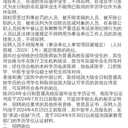
现役军人、在读的非应届毕业生，不得应聘。在读且学习形
式为全日制的非应届毕业生不能用已取得的学历学位作为条
件应聘。
因犯罪受过刑事处罚的人员、被开除党籍的人员、被开除公
职的人员、被依法列为失信联合惩戒对象的人员、在各级公
职人员招考中被认定有舞弊等严重违反考试录用纪律行为的
人员以及法律法规规定不得聘用为事业单位工作人员的其他
情形人员，不得应聘。
应聘人员不得报考有《事业单位人事管理回避规定》（人社
部规〔2019〕1号）规定情形的岗位。
面向社会招收的住院医师如为普通高校应届毕业生的，其住
培合格当年在医疗卫生机构就业，按当年应届毕业生同等对
待；经住培合格的本科学历临床医师，按临床医学、口腔医
学、中医专业学位硕士研究生同等对待。
香港和澳门居民中的中国公民、取得祖国大陆全日制普通高
校学历的台湾学生和取得祖国大陆认可学历的其他台湾居
民，可应聘符合条件的岗位。
除2024年全日制普通高校应届毕业生学历证书、相应学位证
书应于2024年7月31日前取得，可提供学校出具的相关证明
外，招聘岗位要求的其他所有资格、资质及证书，应聘人员
均须于2024年4月15日之前取得，其中留学人员报名的，采
取“承诺+容缺”方式，需于2024年9月30日以前提供国家教育
部门的学历学位认证材料。
二、招聘岗位