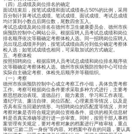
（四）总成绩及岗位排名的确定
面试结束后，按笔试成绩和面试成绩各占50%的比例，采用
百分制计算考试总成绩。笔试成绩、面试成绩、考试总成绩
均计算到小数点后两位数，尾数四舍五入。
考试总成绩及岗位排名在德州市卫生健康委员会、德州市疾
病预防控制中心网站公示。根据应聘人员考试总成绩和岗位
排名顺序依次等额确定考察体检人选。同一招聘岗位应聘人
员出现总成绩并列的，按笔试成绩由高分到低分确定考察体
检人选；如笔试成绩也相同，可采取加试的方式确定。
五、考察体检
按照招聘岗位，根据应聘人员考试总成绩和岗位排名顺序依
次等额确定考察体检人选。德州市疾病预防控制中心可结合
实际自主确定考察、体检先后顺序并等额组织。
（一）考察
德州市疾病预防控制中心成立考察工作小组，具体负责考察
工作。考察可根据岗位条件要求采取多种方式进行，主要考
察思想政治表现、道德品行、能力素质、学习和工作表现、
遵纪守法、廉洁自律、岗位匹配、心理素质等情况，以及是
否具有应当回避的情形、与招聘岗位的匹配度等情况，并对
考察对象是否符合规定的岗位资格条件、提供的相关信息材
料是否真实准确等进行进一步审查。同时，按照干部人事档
案管理有关规定，要对考察对象的档案进行严格审核，重点
审核“三龄二历一身份”等内容。对档案中存在的问题，要认真