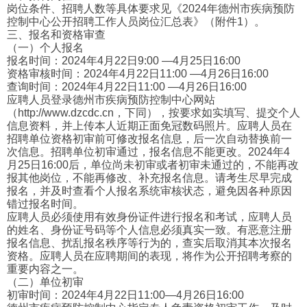
岗位条件、招聘人数等具体要求见《2024年德州市疾病预防
控制中心公开招聘工作人员岗位汇总表》（附件1）。
三、报名和资格审查
（一）个人报名
报名时间：2024年4月22日9:00 —4月25日16:00
资格审核时间：2024年4月22日11:00 —4月26日16:00
查询时间：2024年4月22日11:00 —4月26日16:00
应聘人员登录德州市疾病预防控制中心网站
（http://www.dzcdc.cn，下同），按要求如实填写、提交个人
信息资料，并上传本人近期正面免冠数码照片。应聘人员在
招聘单位资格初审前可修改报名信息，后一次自动替换前一
次信息。招聘单位初审通过，报名信息不能更改。2024年4
月25日16:00后，单位尚未初审或者初审未通过的，不能再改
报其他岗位，不能再修改、补充报名信息。请考生尽早完成
报名，并及时查看个人报名系统审核状态，避免因各种原因
错过报名时间。
应聘人员必须使用有效身份证件进行报名和考试，应聘人员
的姓名、身份证号码等个人信息必须真实一致。有恶意注册
报名信息、扰乱报名秩序等行为的，查实后取消其本次报名
资格。应聘人员在应聘期间的表现，将作为公开招聘考察的
重要内容之一。
（二）单位初审
初审时间：2024年4月22日11:00—4月26日16:00