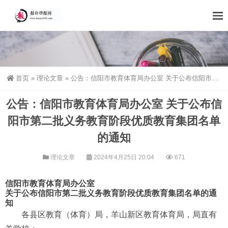
首页
»
理论文章
»
公告：信阳市教育体育局办公室 关于公布信阳市第二批义务教育阶段优质教育集团名单的通知
公告：信阳市教育体育局办公室 关于公布信
阳市第二批义务教育阶段优质教育集团名单
的通知
理论文章
2024年4月25日 20:04
671
信阳市教育体育局办公室
关于公布信阳市第二批义务教育阶段优质教育集团名单的通
知
各县区教育（体育）局，羊山新区教育体育局，局直有