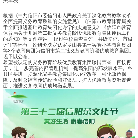
关学校：
根据《中共信阳市委信阳市人民政府关于深化教育教学改革
全面提高义务教育质量的实施意见》《信阳市教育体育局关
于全面推进基础教育集团化办学的实施意见》《信阳市教育
体育局关于开展第二批义务教育阶段优质教育集团评估工作
的通知》等文件精神， 经过学校自查自评、县级初评、市级
评审等环节，经研究决定认定罗山县第一实验小学教育集团
等8个教育集团为信阳市第二批义务教育阶段优质教育集团。
现予以公布。
希望被认定的义务教育阶段优质教育集团珍惜荣誉，再接再
厉， 进一步完善内部管理机制，提高集团内部发展水平。各
县区要进一步深化义务教育集团化办学改革，强化政策保
障，及时总结宣传好经验和好做法，扩大优质教育资源覆盖
面，推进义务教育优质均衡发展。