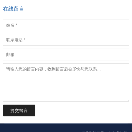
在线留言
提交留言