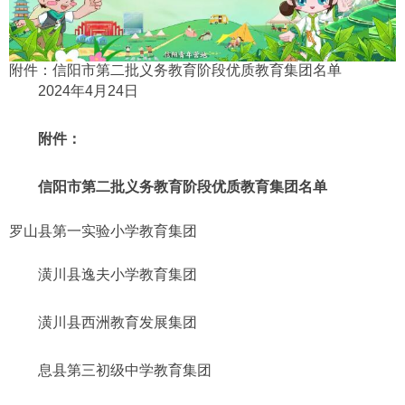
附件：信阳市第二批义务教育阶段优质教育集团名单
2024年4月24日
附件：
信阳市第二批义务教育阶段优质教育集团名单
罗山县第一实验小学教育集团
潢川县逸夫小学教育集团
潢川县西洲教育发展集团
息县第三初级中学教育集团