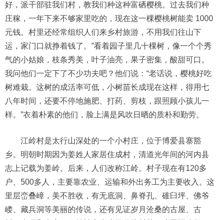
好，派干部驻我们村，教我们种这种富硒樱桃。过去我们种
庄稼，一年下来不够家里吃的，现在这一棵樱桃树能卖 1000
元钱。村里还经常组织人们来乡村旅游，不用我们往山下
运，家门口就挣着钱了。”看着园子里几十棵树，像一个个秀
气的小姑娘，枝条秀美，叶子油亮，果子密集，酸甜可口。
我问他们一定下了不少功夫吧？他们说：“老话说，樱桃好吃
树难栽。这树的成活率可低，小树苗长成现在这样，得用七
八年时间，还要不停地施肥、打药、剪枝，跟照顾小孩儿一
样。”衣着朴素的他们，脸上满是风吹日晒的质朴和勤劳。
江岭村是太行山深处的一个小村庄，位于博爱县寨豁
乡。明朝时期因为姜姓人家居住成村，清道光年间的河内县
志上记载为姜岭。后来，人们改称江岭。村子现在有120多
户、500多人，主要靠农业、运输和外出务工为主要收入。这
里层峦叠嶂，美不胜收，有无底洞、鼻脊孔、碓臼坪、佛爷
嵝、藏兵洞等美丽的传说，还有见证岁月沧桑的古屋、古