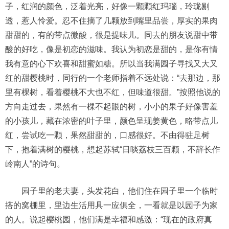
子，红润的颜色，泛着光亮，好像一颗颗红玛瑙，玲珑剔
透，惹人怜爱。忍不住摘了几颗放到嘴里品尝，厚实的果肉
甜甜的，有的带点微酸，很是提味儿。同去的朋友说甜中带
酸的好吃，像是初恋的滋味。我认为初恋是甜的，是你有情
我有意的心下欢喜和甜蜜如糖。所以当我满园子寻找又大又
红的甜樱桃时，同行的一个老师指着不远处说：“去那边，那
里有棵树，看着樱桃不大也不红，但味道很甜。”按照他说的
方向走过去，果然有一棵不起眼的树，小小的果子好像害羞
的小孩儿，藏在浓密的叶子里，颜色呈现姜黄色，略带点儿
红，尝试吃一颗，果然甜甜的，口感很好。不由得驻足树
下，抱着满树的樱桃，想起苏轼“日啖荔枝三百颗，不辞长作
岭南人”的诗句。
园子里的老夫妻，头发花白，他们住在园子里一个临时
搭的窝棚里，里边生活用具一应俱全，一看就是以园子为家
的人。说起樱桃园，他们满是幸福和感激：“现在的政府真