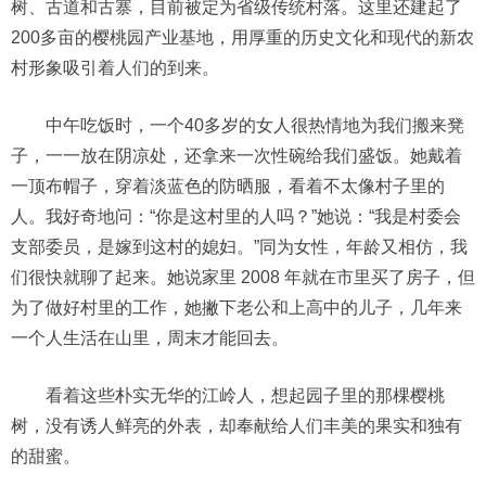
树、古道和古寨，目前被定为省级传统村落。这里还建起了
200多亩的樱桃园产业基地，用厚重的历史文化和现代的新农
村形象吸引着人们的到来。
中午吃饭时，一个40多岁的女人很热情地为我们搬来凳
子，一一放在阴凉处，还拿来一次性碗给我们盛饭。她戴着
一顶布帽子，穿着淡蓝色的防晒服，看着不太像村子里的
人。我好奇地问：“你是这村里的人吗？”她说：“我是村委会
支部委员，是嫁到这村的媳妇。”同为女性，年龄又相仿，我
们很快就聊了起来。她说家里 2008 年就在市里买了房子，但
为了做好村里的工作，她撇下老公和上高中的儿子，几年来
一个人生活在山里，周末才能回去。
看着这些朴实无华的江岭人，想起园子里的那棵樱桃
树，没有诱人鲜亮的外表，却奉献给人们丰美的果实和独有
的甜蜜。