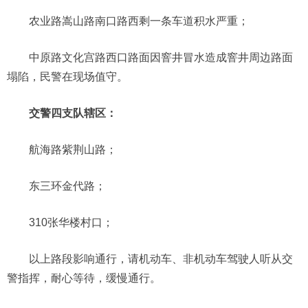
农业路嵩山路南口路西剩一条车道积水严重；
中原路文化宫路西口路面因窨井冒水造成窨井周边路面
塌陷，民警在现场值守。
交警四支队辖区：
航海路紫荆山路；
东三环金代路；
310张华楼村口；
以上路段影响通行，请机动车、非机动车驾驶人听从交
警指挥，耐心等待，缓慢通行。